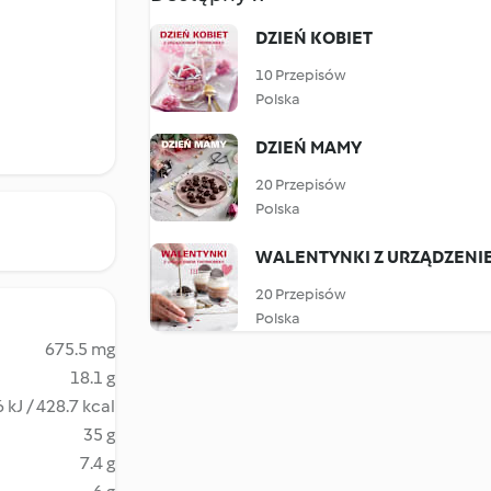
DZIEŃ KOBIET
10 Przepisów
Polska
DZIEŃ MAMY
20 Przepisów
Polska
WALENTYNKI Z URZĄDZENIE
20 Przepisów
Polska
675.5 mg
18.1 g
 kJ / 428.7 kcal
35 g
7.4 g