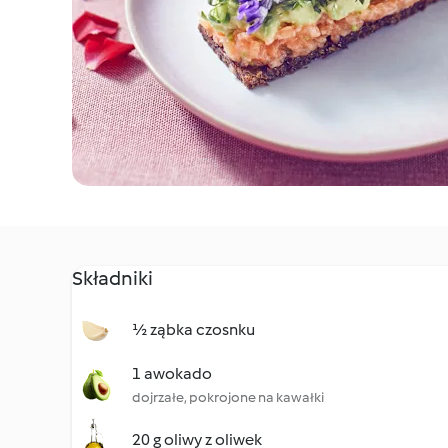
Składniki
½ ząbka czosnku
1 awokado
dojrzałe, pokrojone na kawałki
20 g oliwy z oliwek