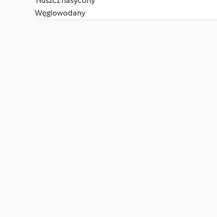
Tłuszcz nasycony
Węglowodany