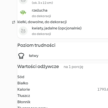
(ok. 3 x 12 cm)
rzeżucha
do dekoracji
kiełki, dowolne, do dekoracji
kwiaty, jadalne (opcjonalnie)
do dekoracji
Poziom trudności
łatwy
Wartości odżywcze
na 1 porcję
Sód
Białko
Kalorie
1793.6
Tłuszcz
Błonnik