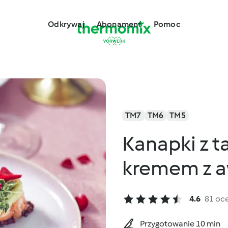
Odkrywaj
Abonament
Pomoc
TM7
TM6
TM5
Kanapki z ta
kremem z 
4.6
81 oc
Przygotowanie 10 min