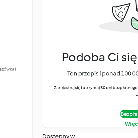
Podoba Ci się
kazówka i
Ten przepis i ponad 100 0
Zarejestruj się i otrzymaj 30 dni bezpłatn
z
Bezpła
Więc
Dostępny w