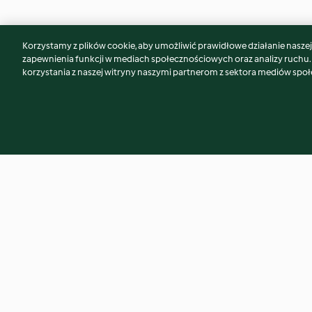
Korzystamy z plików cookie, aby umożliwić prawidłowe działanie naszej w
Może spodoba Ci się również...
zapewnienia funkcji w mediach społecznościowych oraz analizy ruchu
korzystania z naszej witryny naszymi partnerom z sektora mediów spo
Chłodnik z tartymi warzywami
Mussaka
(TM5)
4.3
(40)
4.6
(193)