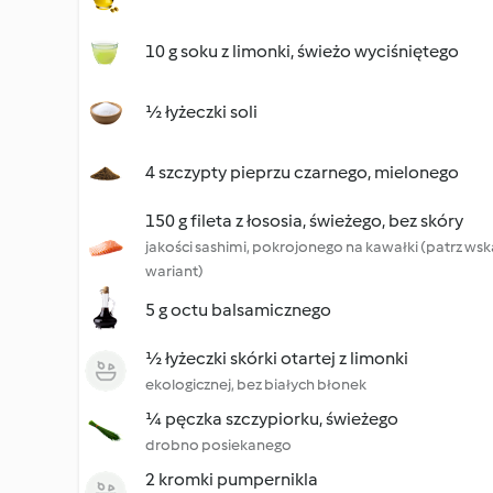
10 g soku z limonki, świeżo wyciśniętego
½ łyżeczki soli
4 szczypty pieprzu czarnego, mielonego
150 g fileta z łososia, świeżego, bez skóry
jakości sashimi, pokrojonego na kawałki (patrz ws
wariant)
5 g octu balsamicznego
½ łyżeczki skórki otartej z limonki
ekologicznej, bez białych błonek
¼ pęczka szczypiorku, świeżego
drobno posiekanego
2 kromki pumpernikla