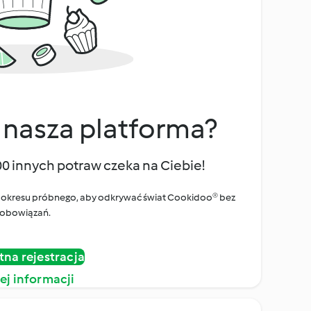
 nasza platforma?
00 innych potraw czeka na Ciebie!
ego okresu próbnego, aby odkrywać świat Cookidoo® bez
obowiązań.
tna rejestracja
ej informacji