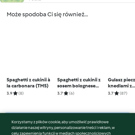
Może spodoba Ci się również...
Spaghetti z cukinii à
Spaghetti z cukinii z
Gulasz piec
la carbonara (TM5)
sosem bolognese
knedlami z
(TM5)
czerstwego
3.9
(8)
3.7
(6)
3.7
(87)
Korzystamy z plików cookie, aby umożliwić prawidłowe
© Copyright 2026
działanie naszej witryny, personalizowanie treści i reklam, w
celu zapewnienia funkcji w mediach społecznościowych
Warunki korzystania