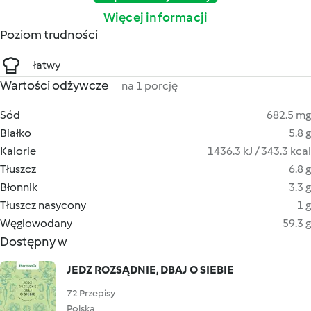
Więcej informacji
Poziom trudności
łatwy
Wartości odżywcze
na 1 porcję
Sód
682.5 mg
Białko
5.8 g
Kalorie
1436.3 kJ / 343.3 kcal
Tłuszcz
6.8 g
Błonnik
3.3 g
Tłuszcz nasycony
1 g
Węglowodany
59.3 g
Dostępny w
JEDZ ROZSĄDNIE, DBAJ O SIEBIE
72 Przepisy
Polska