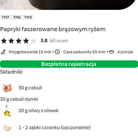
TM7
TM6
TM5
Papryki faszerowane brązowym ryżem
3.8
60 ocen
Przygotowanie 15 min
Czas całkowity 55 min
4 porcje
Bezpłatna rejestracja
Składniki
30 g cebuli
30 g cebuli dymki
20 g oliwy z oliwek
1 - 2 ząbki czosnku (opcjonalnie)