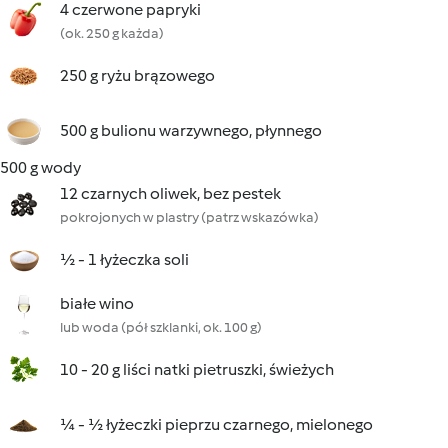
4 czerwone papryki
(ok. 250 g każda)
250 g ryżu brązowego
500 g bulionu warzywnego, płynnego
500 g wody
12 czarnych oliwek, bez pestek
pokrojonych w plastry (patrz wskazówka)
½ - 1 łyżeczka soli
białe wino
lub woda (pół szklanki, ok. 100 g)
10 - 20 g liści natki pietruszki, świeżych
¼ - ½ łyżeczki pieprzu czarnego, mielonego