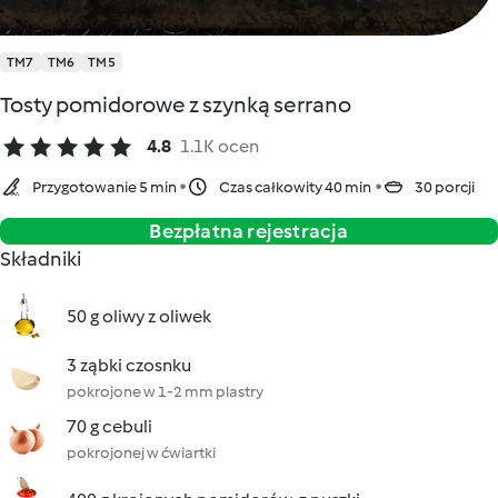
TM7
TM6
TM5
Tosty pomidorowe z szynką serrano
4.8
1.1K ocen
Przygotowanie 5 min
Czas całkowity 40 min
30 porcji
Bezpłatna rejestracja
Składniki
50 g oliwy z oliwek
3 ząbki czosnku
pokrojone w 1-2 mm plastry
70 g cebuli
pokrojonej w ćwiartki