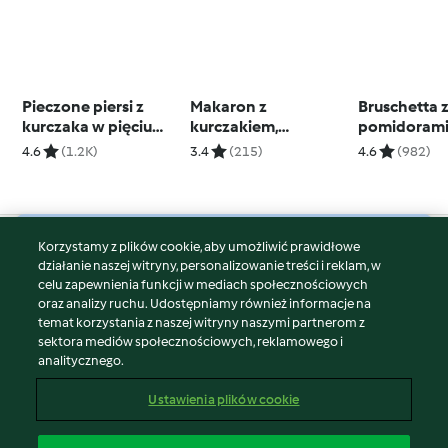
Pieczone piersi z
Makaron z
Bruschetta 
kurczaka w pięciu
kurczakiem,
pomidorami
smakach z ryżem i
brokułem i
mozzarellą
4.6
(1.2K)
3.4
(215)
4.6
(982)
warzywami
szpinakiem (BLW, dla
dzieci)
Korzystamy z plików cookie, aby umożliwić prawidłowe
© Copyright 2026
działanie naszej witryny, personalizowanie treści i reklam, w
celu zapewnienia funkcji w mediach społecznościowych
Warunki korzystania
oraz analizy ruchu. Udostępniamy również informacje na
Polityka prywatności
temat korzystania z naszej witryny naszymi partnerom z
Disclaimer
sektora mediów społecznościowych, reklamowego i
analitycznego.
Znak wydawcy
Pliki cookie
Ustawienia plików cookie
Zgłoś treść
Odstąp od umowy