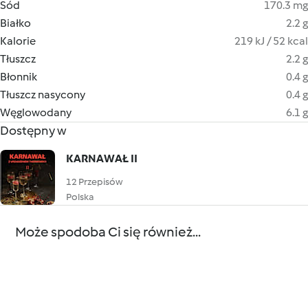
Sód
170.3 mg
Białko
2.2 g
Kalorie
219 kJ / 52 kcal
Tłuszcz
2.2 g
Błonnik
0.4 g
Tłuszcz nasycony
0.4 g
Węglowodany
6.1 g
Dostępny w
KARNAWAŁ II
12 Przepisów
Polska
Może spodoba Ci się również...