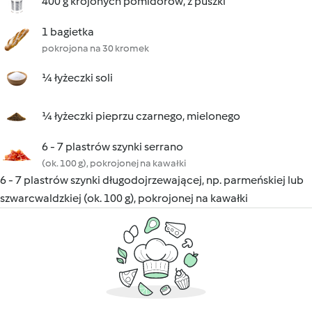
400 g krojonych pomidorów, z puszki
1 bagietka
pokrojona na 30 kromek
¼ łyżeczki soli
¼ łyżeczki pieprzu czarnego, mielonego
6 - 7 plastrów szynki serrano
(ok. 100 g), pokrojonej na kawałki
6 - 7 plastrów szynki długodojrzewającej, np. parmeńskiej lub
szwarcwaldzkiej (ok. 100 g), pokrojonej na kawałki