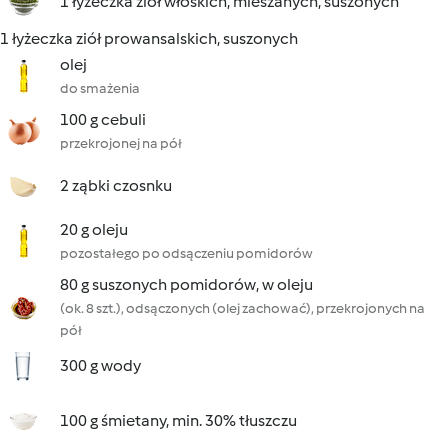
1 łyżeczka ziół włoskich, mieszanych, suszonych
1 łyżeczka ziół prowansalskich, suszonych
olej
do smażenia
100 g cebuli
przekrojonej na pół
2 ząbki czosnku
20 g oleju
pozostałego po odsączeniu pomidorów
80 g suszonych pomidorów, w oleju
(ok. 8 szt.), odsączonych (olej zachować), przekrojonych na
pół
300 g wody
100 g śmietany, min. 30% tłuszczu