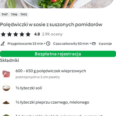
TM7
TM6
TM5
Polędwiczki w sosie z suszonych pomidorów
4.8
2.9K oceny
Przygotowanie 25 min
Czas całkowity 50 min
4 porcje
Bezpłatna rejestracja
Składniki
600 - 650 g polędwiczek wieprzowych
pokrojonych w 2 cm plastry
½ łyżeczki soli
½ łyżeczki pieprzu czarnego, mielonego