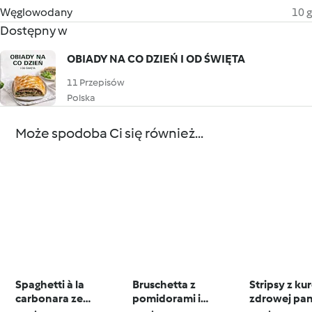
Węglowodany
10 g
Dostępny w
OBIADY NA CO DZIEŃ I OD ŚWIĘTA
11 Przepisów
Polska
Może spodoba Ci się również...
Spaghetti à la
Bruschetta z
Stripsy z ku
carbonara ze
pomidorami i
zdrowej pan