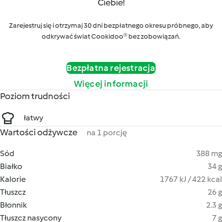
Ciebie!
Zarejestruj się i otrzymaj 30 dni bezpłatnego okresu próbnego, aby
odkrywać świat Cookidoo® bez zobowiązań.
Bezpłatna rejestracja
Więcej informacji
Poziom trudności
łatwy
Wartości odżywcze
na 1 porcję
Sód
388 mg
Białko
34 g
Kalorie
1767 kJ / 422 kcal
Tłuszcz
26 g
Błonnik
2.3 g
Tłuszcz nasycony
7 g