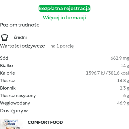
Bezpłatna rejestracja
Więcej informacji
Poziom trudności
średni
Wartości odżywcze
na 1 porcję
Sód
662.9 mg
Białko
14 g
Kalorie
1596.7 kJ / 381.6 kcal
Tłuszcz
14.8 g
Błonnik
2.3 g
Tłuszcz nasycony
6 g
Węglowodany
46.9 g
Dostępny w
COMFORT FOOD