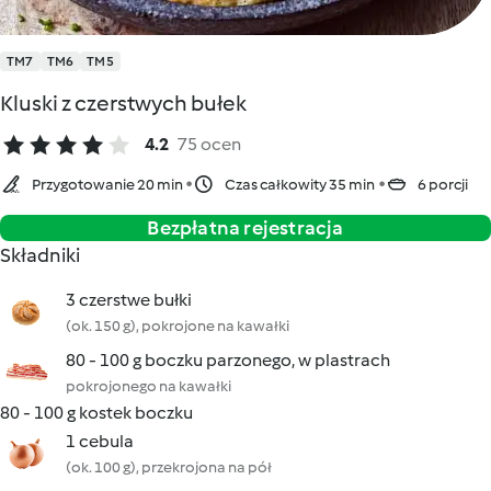
TM7
TM6
TM5
Kluski z czerstwych bułek
4.2
75 ocen
Przygotowanie 20 min
Czas całkowity 35 min
6 porcji
Bezpłatna rejestracja
Składniki
3 czerstwe bułki
(ok. 150 g), pokrojone na kawałki
80 - 100 g boczku parzonego, w plastrach
pokrojonego na kawałki
80 - 100 g kostek boczku
1 cebula
(ok. 100 g), przekrojona na pół