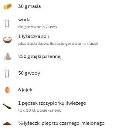
30 g masła
woda
do gotowania klusek
1 łyżeczka soli
plus dodatkowa ilość do gotowania klusek
250 g mąki pszennej
50 g wody
6 jajek
1 pęczek szczypiorku, świeżego
(ok. 20 g), posiekanego
½ łyżeczki pieprzu czarnego, mielonego