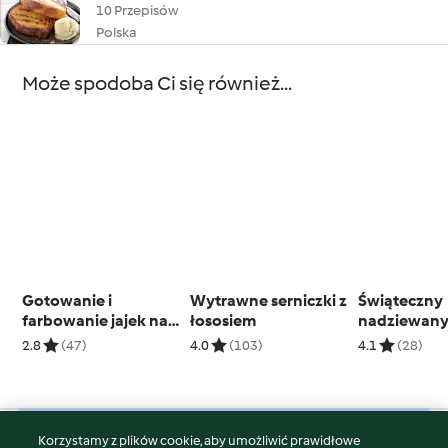
10 Przepisów
Polska
Może spodoba Ci się również...
Gotowanie i
Wytrawne serniczki z
Świąteczny
farbowanie jajek na
łososiem
nadziewany
zielono (zieloną
2.8
(47)
4.0
(103)
4.1
(28)
herbatą)
Korzystamy z plików cookie, aby umożliwić prawidłowe
© Copyright 2026