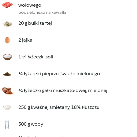
wołowego
podzielonego na kawałki
20 g bułki tartej
2 jajka
1 ¼ łyżeczki soli
¼ łyżeczki pieprzu, świeżo mielonego
¼ łyżeczki gałki muszkatołowej, mielonej
250 g kwaśnej śmietany, 18% tłuszczu
500 g wody