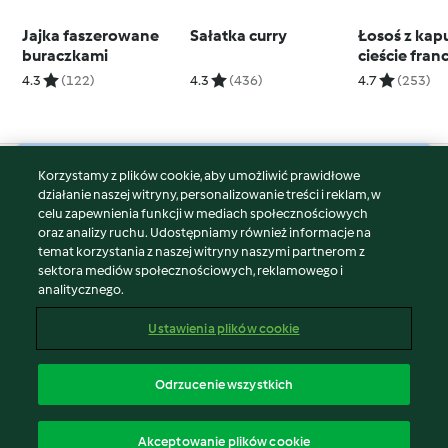
Jajka faszerowane
Sałatka curry
Łosoś z kap
buraczkami
cieście fran
4.3
(122)
4.3
(436)
4.7
(253)
Korzystamy z plików cookie, aby umożliwić prawidłowe
© Copyright 2026
działanie naszej witryny, personalizowanie treści i reklam, w
celu zapewnienia funkcji w mediach społecznościowych
Warunki korzystania
oraz analizy ruchu. Udostępniamy również informacje na
Polityka prywatności
temat korzystania z naszej witryny naszymi partnerom z
Disclaimer
sektora mediów społecznościowych, reklamowego i
analitycznego.
Znak wydawcy
Pliki cookie
Ustawienia plików cookie
Zgłoś treść
Odstąp od umowy
Odrzucenie wszystkich
Oświadczenie o dostępności
polski
Akceptowanie plików cookie