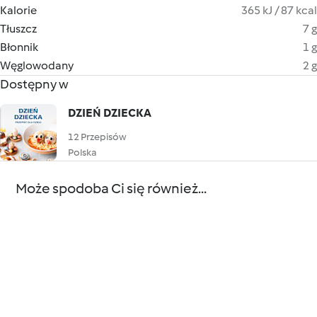
Kalorie
365 kJ / 87 kcal
Tłuszcz
7 g
Błonnik
1 g
Węglowodany
2 g
Dostępny w
DZIEŃ DZIECKA
12 Przepisów
Polska
Może spodoba Ci się również...