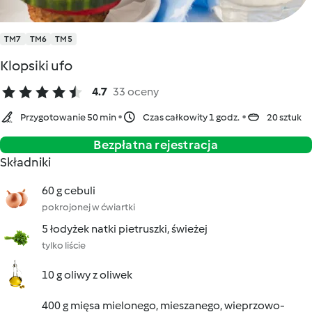
TM7
TM6
TM5
Klopsiki ufo
4.7
33 oceny
Przygotowanie 50 min
Czas całkowity 1 godz.
20 sztuk
Bezpłatna rejestracja
Składniki
60 g cebuli
pokrojonej w ćwiartki
5 łodyżek natki pietruszki, świeżej
tylko liście
10 g oliwy z oliwek
400 g mięsa mielonego, mieszanego, wieprzowo-