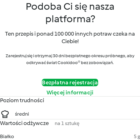
Podoba Ci się nasza
platforma?
Ten przepis i ponad 100 000 innych potraw czeka na
Ciebie!
Zarejestruj się i otrzymaj 30 dni bezpłatnego okresu próbnego, aby
odkrywać świat Cookidoo® bez zobowiązań.
Bezpłatna rejestracja
Więcej informacji
Poziom trudności
średni
Wartości odżywcze
na 1 sztukę
Białko
5 g