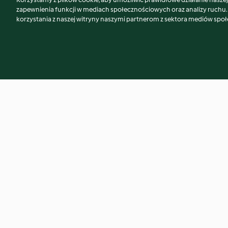
Może spodoba Ci się również...
zapewnienia funkcji w mediach społecznościowych oraz analizy ruchu
korzystania z naszej witryny naszymi partnerom z sektora mediów spo
Tarator - Bułgarski chłodnik
Zupa krem z ziemn
pieczonych jabłek
4.6
(276)
3.9
(76)