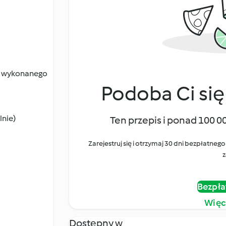
o, wykonanego
Podoba Ci się
lnie)
Ten przepis i ponad 100 0
Zarejestruj się i otrzymaj 30 dni bezpłatn
z
Bezpła
Więc
Dostępny w