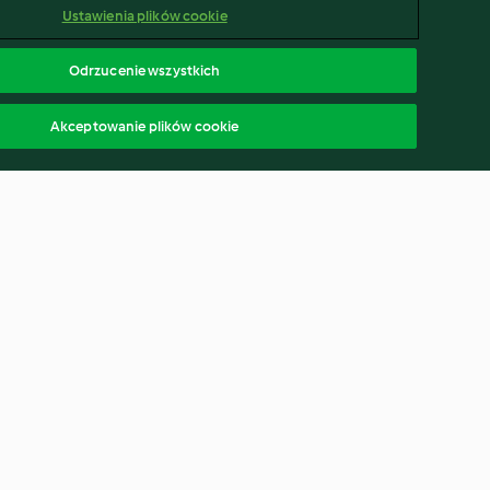
Ustawienia plików cookie
Odrzucenie wszystkich
Akceptowanie plików cookie
ańska zupa z
Pikantna zupa krem z
brukselki
4.1
(169)