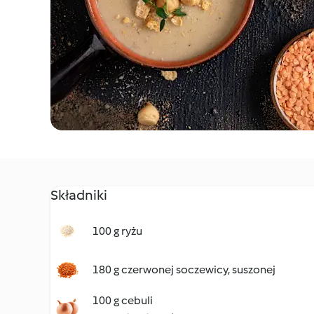
Składniki
100 g ryżu
180 g czerwonej soczewicy, suszonej
100 g cebuli