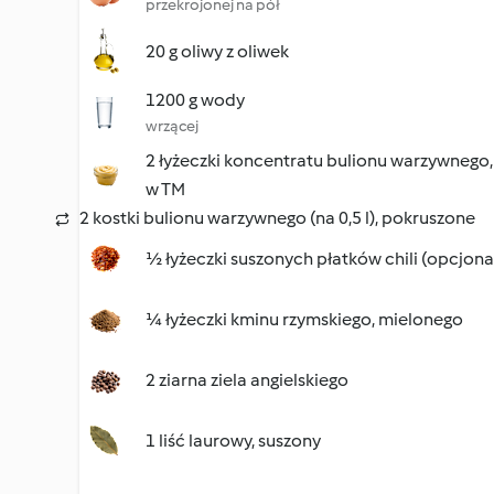
przekrojonej na pół
20 g oliwy z oliwek
1200 g wody
wrzącej
2 łyżeczki koncentratu bulionu warzywneg
w TM
2 kostki bulionu warzywnego (na 0,5 l), pokruszone
½ łyżeczki suszonych płatków chili (opcjona
¼ łyżeczki kminu rzymskiego, mielonego
2 ziarna ziela angielskiego
1 liść laurowy, suszony