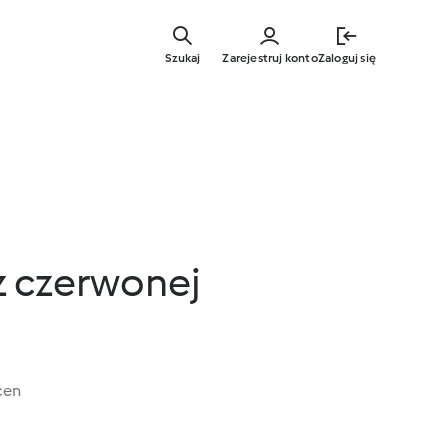
Przejdź
do
Szukaj
Zarejestruj konto
Zaloguj się
głównej
treści
z czerwonej
cen