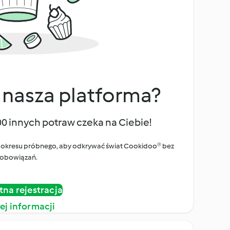
 nasza platforma?
00 innych potraw czeka na Ciebie!
ego okresu próbnego, aby odkrywać świat Cookidoo® bez
obowiązań.
tna rejestracja
ej informacji