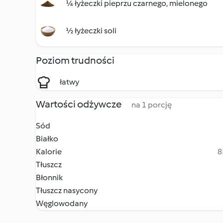
¼ łyżeczki pieprzu czarnego, mielonego
½ łyżeczki soli
Poziom trudności
łatwy
Wartości odżywcze
na 1 porcję
Sód
Białko
Kalorie
8
Tłuszcz
Błonnik
Tłuszcz nasycony
Węglowodany