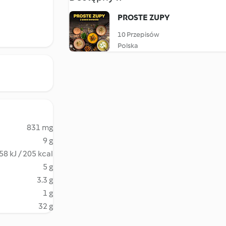
PROSTE ZUPY
10 Przepisów
Polska
831 mg
9 g
58 kJ / 205 kcal
5 g
3.3 g
1 g
32 g