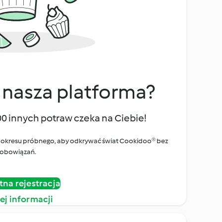
 nasza platforma?
00 innych potraw czeka na Ciebie!
ego okresu próbnego, aby odkrywać świat Cookidoo® bez
obowiązań.
tna rejestracja
ej informacji