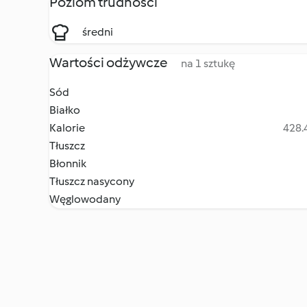
Poziom trudności
średni
Wartości odżywcze
na 1 sztukę
Sód
Białko
Kalorie
428.4
Tłuszcz
Błonnik
Tłuszcz nasycony
Węglowodany