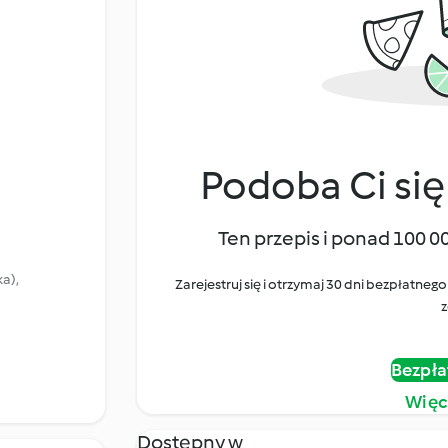
Podoba Ci się
Ten przepis i ponad 100 0
a),
Zarejestruj się i otrzymaj 30 dni bezpłatn
z
Bezpła
Więc
Dostępny w