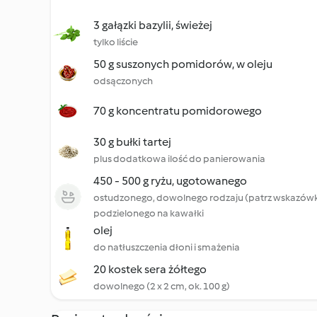
3 gałązki bazylii, świeżej
tylko liście
50 g suszonych pomidorów, w oleju
odsączonych
70 g koncentratu pomidorowego
30 g bułki tartej
plus dodatkowa ilość do panierowania
450 - 500 g ryżu, ugotowanego
ostudzonego, dowolnego rodzaju (patrz wskazówk
podzielonego na kawałki
olej
do natłuszczenia dłoni i smażenia
20 kostek sera żółtego
dowolnego (2 x 2 cm, ok. 100 g)