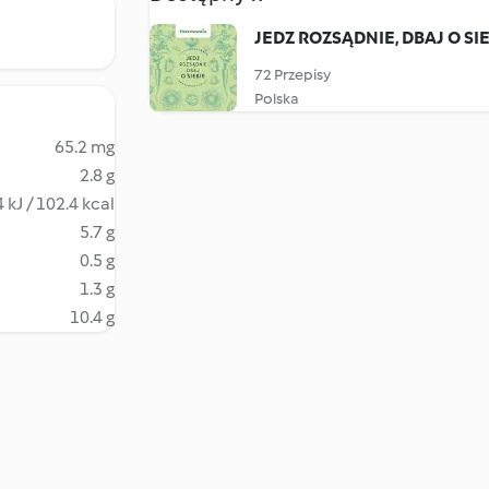
JEDZ ROZSĄDNIE, DBAJ O SI
72 Przepisy
Polska
65.2 mg
2.8 g
 kJ / 102.4 kcal
5.7 g
0.5 g
1.3 g
10.4 g