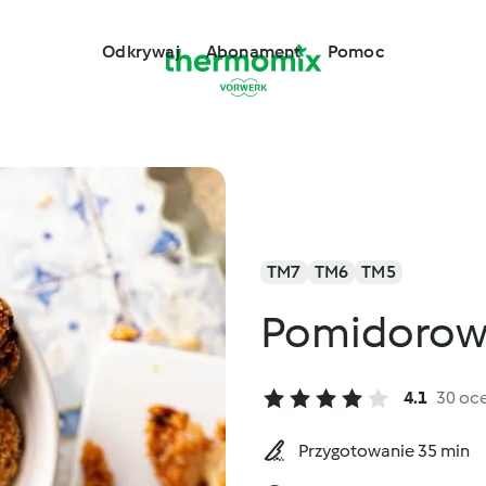
Odkrywaj
Abonament
Pomoc
TM7
TM6
TM5
Pomidorowe
4.1
30 oc
Przygotowanie 35 min