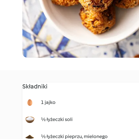
Składniki
1 jajko
½ łyżeczki soli
½ łyżeczki pieprzu, mielonego