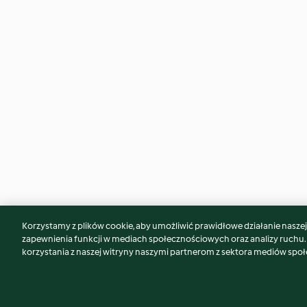
Korzystamy z plików cookie, aby umożliwić prawidłowe działanie naszej w
Może spodoba Ci się również...
zapewnienia funkcji w mediach społecznościowych oraz analizy ruchu
korzystania z naszej witryny naszymi partnerom z sektora mediów spo