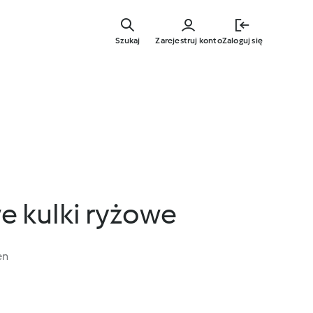
Przejdź
do
Szukaj
Zarejestruj konto
Zaloguj się
głównej
treści
 kulki ryżowe
en