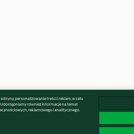
itryny, personalizowanie treści i reklam, w celu
. Udostępniamy również informacje na temat
łecznościowych, reklamowego i analitycznego.