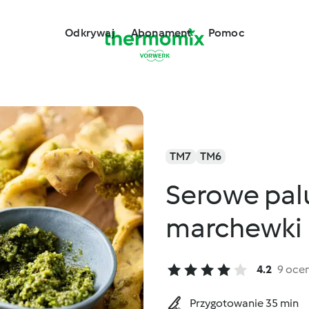
Odkrywaj
Abonament
Pomoc
TM7
TM6
Serowe palu
marchewki
4.2
9 oce
Przygotowanie 35 min