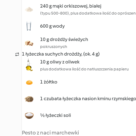
240 g mąki orkiszowej, białej
(typu 500-800), plus dodatkowa ilość do oprószeni
600 g wody
10 g drożdży świeżych
pokruszonych
1 łyżeczka suchych drożdży, (ok. 4 g)
10 g oliwy z oliwek
plus dodatkowa ilość do natłuszczenia papieru
1 żółtko
1 czubata łyżeczka nasion kminu rzymskieg
½ łyżeczki soli
Pesto z naci marchewki