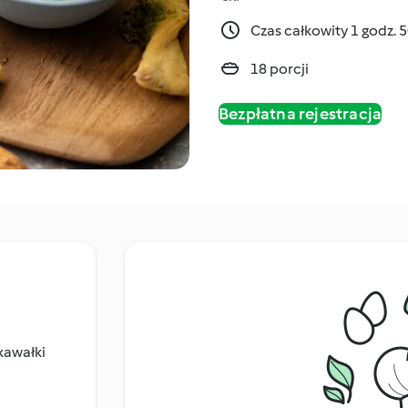
Czas całkowity 1 godz. 
18 porcji
Bezpłatna rejestracja
kawałki