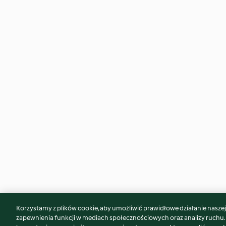
Korzystamy z plików cookie, aby umożliwić prawidłowe działanie naszej w
Może spodoba Ci się również...
zapewnienia funkcji w mediach społecznościowych oraz analizy ruchu