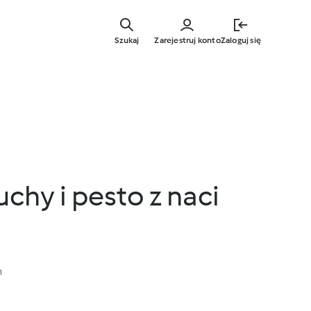
Przejdź
do
Szukaj
Zarejestruj konto
Zaloguj się
głównej
treści
chy i pesto z naci
n