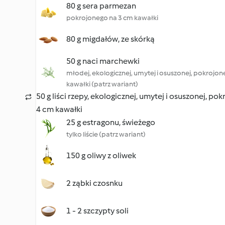
80 g sera parmezan
pokrojonego na 3 cm kawałki
80 g migdałów, ze skórką
50 g naci marchewki
młodej, ekologicznej, umytej i osuszonej, pokrojon
kawałki (patrz wariant)
50 g liści rzepy, ekologicznej, umytej i osuszonej, po
4 cm kawałki
25 g estragonu, świeżego
tylko liście (patrz wariant)
150 g oliwy z oliwek
2 ząbki czosnku
1 - 2 szczypty soli