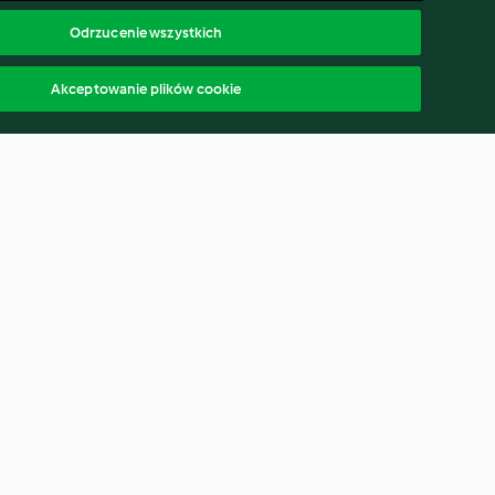
Odrzucenie wszystkich
Akceptowanie plików cookie
Wegańska panna cotta
malinowo-kokosowa
3.6
(21)