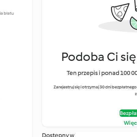
a blatu
Podoba Ci się
Ten przepis i ponad 100 0
Zarejestruj się i otrzymaj 30 dni bezpłatn
z
o
Bezpła
Więc
Dostępny w