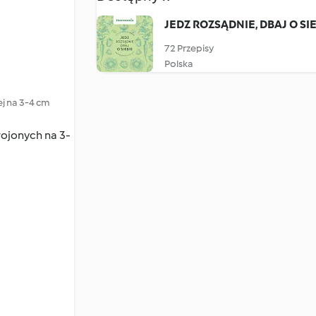
JEDZ ROZSĄDNIE, DBAJ O SI
72 Przepisy
Polska
ej na 3-4 cm
krojonych na 3-