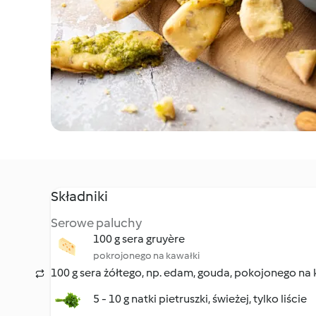
Składniki
Serowe paluchy
100 g sera gruyère
pokrojonego na kawałki
100 g sera żółtego, np. edam, gouda, pokojonego na 
5 - 10 g natki pietruszki, świeżej, tylko liście