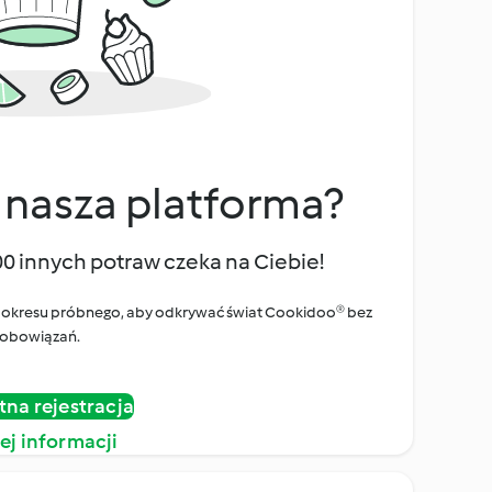
 nasza platforma?
00 innych potraw czeka na Ciebie!
ego okresu próbnego, aby odkrywać świat Cookidoo® bez
obowiązań.
tna rejestracja
ej informacji