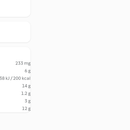
233 mg
6 g
38 kJ / 200 kcal
14 g
1.2 g
3 g
12 g