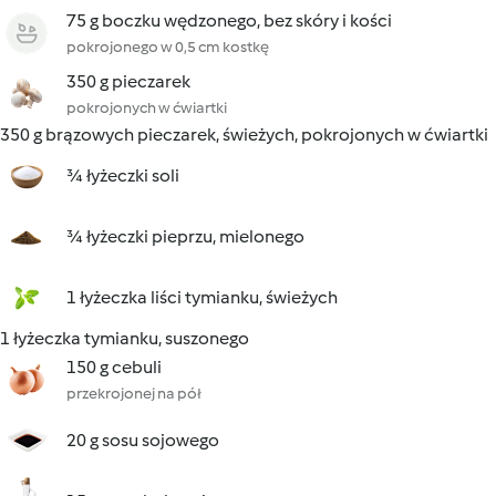
75 g boczku wędzonego, bez skóry i kości
pokrojonego w 0,5 cm kostkę
350 g pieczarek
pokrojonych w ćwiartki
350 g brązowych pieczarek, świeżych, pokrojonych w ćwiartki
¾ łyżeczki soli
¾ łyżeczki pieprzu, mielonego
1 łyżeczka liści tymianku, świeżych
1 łyżeczka tymianku, suszonego
150 g cebuli
przekrojonej na pół
20 g sosu sojowego