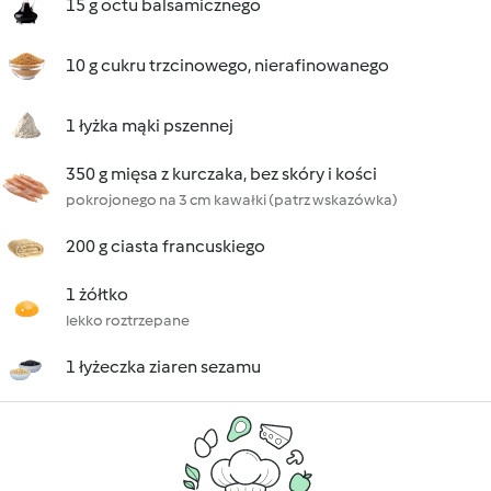
15 g octu balsamicznego
10 g cukru trzcinowego, nierafinowanego
1 łyżka mąki pszennej
350 g mięsa z kurczaka, bez skóry i kości
pokrojonego na 3 cm kawałki (patrz wskazówka)
200 g ciasta francuskiego
1 żółtko
lekko roztrzepane
1 łyżeczka ziaren sezamu