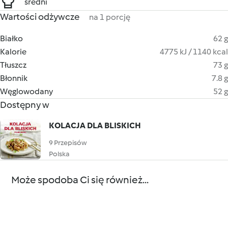
średni
Wartości odżywcze
na 1 porcję
Białko
62 g
Kalorie
4775 kJ / 1140 kcal
Tłuszcz
73 g
Błonnik
7.8 g
Węglowodany
52 g
Dostępny w
KOLACJA DLA BLISKICH
9 Przepisów
Polska
Może spodoba Ci się również...