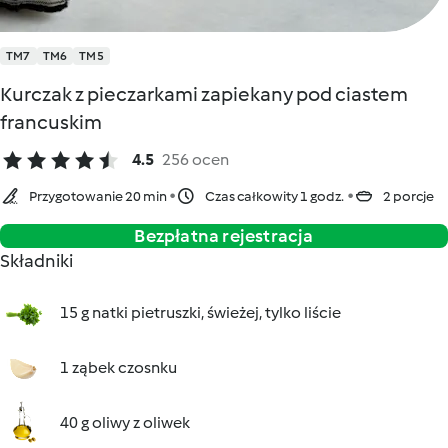
TM7
TM6
TM5
Kurczak z pieczarkami zapiekany pod ciastem
francuskim
4.5
256 ocen
Przygotowanie 20 min
Czas całkowity 1 godz.
2 porcje
Bezpłatna rejestracja
Składniki
15 g natki pietruszki, świeżej, tylko liście
1 ząbek czosnku
40 g oliwy z oliwek