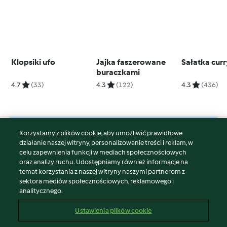
Klopsiki ufo
Jajka faszerowane
Sałatka curr
buraczkami
4.7
(33)
4.3
(122)
4.3
(436)
Korzystamy z plików cookie, aby umożliwić prawidłowe
© Copyright 2026
działanie naszej witryny, personalizowanie treści i reklam, w
celu zapewnienia funkcji w mediach społecznościowych
Warunki korzystania
oraz analizy ruchu. Udostępniamy również informacje na
Polityka prywatności
temat korzystania z naszej witryny naszymi partnerom z
Disclaimer
sektora mediów społecznościowych, reklamowego i
analitycznego.
Znak wydawcy
Pliki cookie
Ustawienia plików cookie
Zgłoś treść