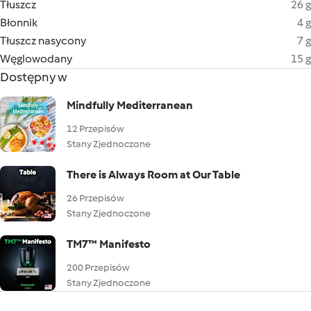
Tłuszcz
26 g
Błonnik
4 g
Tłuszcz nasycony
7 g
Węglowodany
15 g
Dostępny w
Mindfully Mediterranean
12 Przepisów
Stany Zjednoczone
There is Always Room at Our Table
26 Przepisów
Stany Zjednoczone
TM7™ Manifesto
200 Przepisów
Stany Zjednoczone