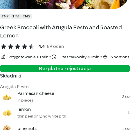
TM7
TM6
TM5
Greek Broccoli with Arugula Pesto and Roasted
Lemon
4.4
89 ocen
Przygotowanie 10 min
Czas całkowity 30 min
6 portions
Bezpłatna rejestracja
Składniki
Arugula Pesto
Parmesan cheese
2 oz
in pieces
lemon
1
thin peel only, no white pith
pine nuts
1 oz