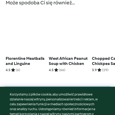
Może spodoba Ci się również...
Florentine Meatballs
West African Peanut
Chopped Ca
and Linguine
Soup with Chicken
Chickpea Sa
Oregano Vin
4.5
(6)
4.5
(66)
3.9
(29)
Korzystamy z plików cookie, aby umożliwić prawidłowe
© Copyright 2026
działanie naszej witryny, personalizowanie treści i reklam, w
celu zapewnienia funkcji w mediach społecznościowych
Warunki korzystania
oraz analizy ruchu. Udostępniamy również informacje na
Polityka prywatności
temat korzystania z naszej witryny naszymi partnerom z