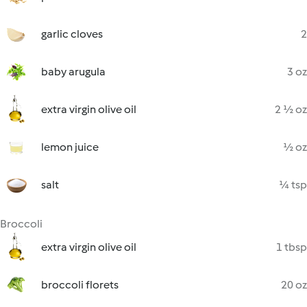
garlic cloves
2
baby arugula
3 oz
extra virgin olive oil
2 ½ oz
lemon juice
½ oz
salt
¼ tsp
Broccoli
extra virgin olive oil
1 tbsp
broccoli florets
20 oz