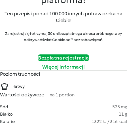
platforma?
Ten przepis i ponad 100 000 innych potraw czeka na
Ciebie!
Zarejestruj się i otrzymaj 30 dni bezpłatnego okresu próbnego, aby
odkrywać świat Cookidoo® bez zobowiązań.
Bezpłatna rejestracja
Więcej informacji
Poziom trudności
łatwy
Wartości odżywcze
na 1 portion
Sód
525 mg
Białko
11 g
Kalorie
1322 kJ / 316 kcal