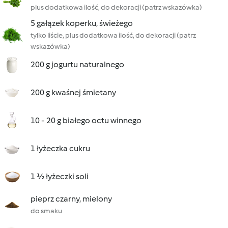
plus dodatkowa ilość, do dekoracji (patrz wskazówka)
5 gałązek koperku, świeżego
tylko liście, plus dodatkowa ilość, do dekoracji (patrz
wskazówka)
200 g jogurtu naturalnego
200 g kwaśnej śmietany
10 - 20 g białego octu winnego
1 łyżeczka cukru
1 ½ łyżeczki soli
pieprz czarny, mielony
do smaku