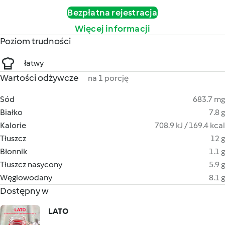
Bezpłatna rejestracja
Więcej informacji
Poziom trudności
łatwy
Wartości odżywcze
na 1 porcję
Sód
683.7 mg
Białko
7.8 g
Kalorie
708.9 kJ / 169.4 kcal
Tłuszcz
12 g
Błonnik
1.1 g
Tłuszcz nasycony
5.9 g
Węglowodany
8.1 g
Dostępny w
LATO