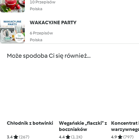
10 Przepisów
Polska
WAKACYJNE PARTY
6 Przepisów
Polska
Może spodoba Ci się również...
Chłodnik z botwinki
Wegańskie „flaczki” z
Koncentrat 
boczniaków
warzywnego
resztek wa
3.4
(267)
4.4
(1.2K)
4.9
(797)