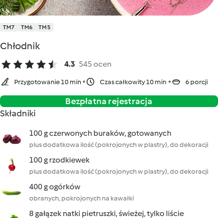
TM7
TM6
TM5
Chłodnik
4.3
545 ocen
Przygotowanie 10 min
Czas całkowity 10 min
6 porcji
Bezpłatna rejestracja
Składniki
100 g czerwonych buraków, gotowanych
plus dodatkowa ilość (pokrojonych w plastry), do dekoracji
100 g rzodkiewek
plus dodatkowa ilość (pokrojonych w plastry), do dekoracji
400 g ogórków
obranych, pokrojonych na kawałki
8 gałązek natki pietruszki, świeżej, tylko liście