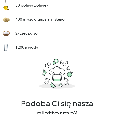
50 g oliwy z oliwek
400 g ryżu długoziarnistego
2 łyżeczki soli
1200 g wody
Podoba Ci się nasza
platforma?