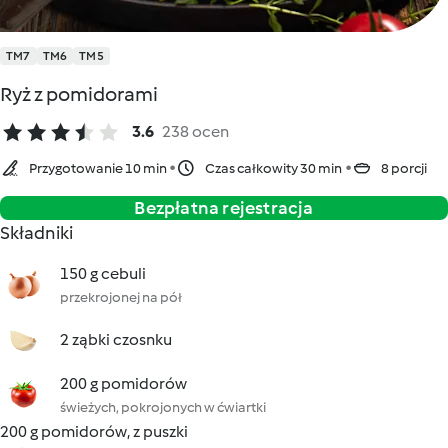
TM7
TM6
TM5
Ryż z pomidorami
3.6
238 ocen
Przygotowanie 10 min
Czas całkowity 30 min
8 porcji
Bezpłatna rejestracja
Składniki
150 g cebuli
przekrojonej na pół
2 ząbki czosnku
200 g pomidorów
świeżych, pokrojonych w ćwiartki
200 g pomidorów, z puszki