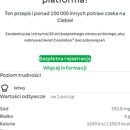
Ten przepis i ponad 100 000 innych potraw czeka na
Ciebie!
Zarejestruj się i otrzymaj 30 dni bezpłatnego okresu próbnego, aby
odkrywać świat Cookidoo® bez zobowiązań.
Bezpłatna rejestracja
Więcej informacji
Poziom trudności
łatwy
Wartości odżywcze
na 1 porcję
Sód
592.8 mg
Białko
4 g
Kalorie
1049.6 kJ / 250.9 kcal