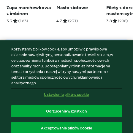
Zupa marchewkowa
Masło ziołowe
Filety z dors
z imbirem
masłem cyt
3.3
(163)
4.7
(231)
3.8
(298)
Korzystamy z plików cookie, aby umożliwić prawidłowe
© Copyright 2026
działanie naszej witryny, personalizowanie treści i reklam, w
celu zapewnienia funkcji w mediach społecznościowych
Warunki korzystania
oraz analizy ruchu. Udostępniamy również informacje na
Polityka prywatności
temat korzystania z naszej witryny naszymi partnerom z
Disclaimer
sektora mediów społecznościowych, reklamowego i
analitycznego.
Znak wydawcy
Pliki cookie
Ustawienia plików cookie
Zgłoś treść
Odstąp od umowy
Odrzucenie wszystkich
Oświadczenie o dostępności
polski
Akceptowanie plików cookie