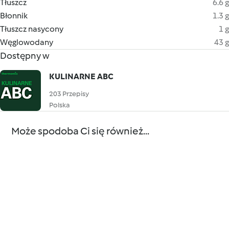
Tłuszcz
6.6 g
Błonnik
1.3 g
Tłuszcz nasycony
1 g
Węglowodany
43 g
Dostępny w
KULINARNE ABC
203 Przepisy
Polska
Może spodoba Ci się również...