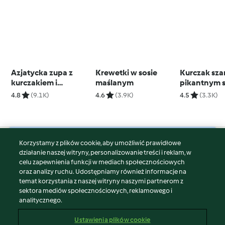
Azjatycka zupa z
Krewetki w sosie
Kurczak sz
kurczakiem i
maślanym
pikantnym s
makaronem
pomidoro
4.8
(9.1K)
4.6
(3.9K)
4.5
(3.3K)
ryżowym
Korzystamy z plików cookie, aby umożliwić prawidłowe
© Copyright 2026
działanie naszej witryny, personalizowanie treści i reklam, w
celu zapewnienia funkcji w mediach społecznościowych
Warunki korzystania
oraz analizy ruchu. Udostępniamy również informacje na
Polityka prywatności
temat korzystania z naszej witryny naszymi partnerom z
Disclaimer
sektora mediów społecznościowych, reklamowego i
analitycznego.
Znak wydawcy
Pliki cookie
Ustawienia plików cookie