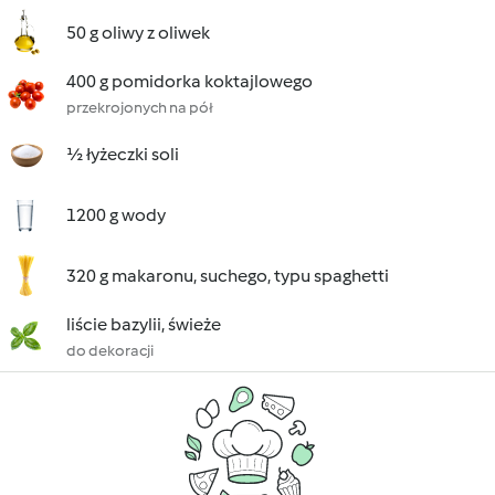
50 g oliwy z oliwek
400 g pomidorka koktajlowego
przekrojonych na pół
½ łyżeczki soli
1200 g wody
320 g makaronu, suchego, typu spaghetti
liście bazylii, świeże
do dekoracji