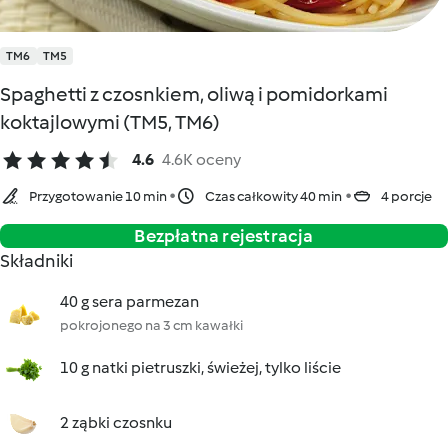
TM6
TM5
Spaghetti z czosnkiem, oliwą i pomidorkami
koktajlowymi (TM5, TM6)
4.6
4.6K oceny
Przygotowanie 10 min
Czas całkowity 40 min
4 porcje
Bezpłatna rejestracja
Składniki
40 g sera parmezan
pokrojonego na 3 cm kawałki
10 g natki pietruszki, świeżej, tylko liście
2 ząbki czosnku