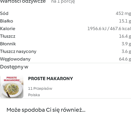
Wartości odżywcze
na 1 porcję
Sód
452 mg
Białko
15.1 g
Kalorie
1956.6 kJ / 467.6 kcal
Tłuszcz
16.4 g
Błonnik
3.9 g
Tłuszcz nasycony
3.6 g
Węglowodany
64.6 g
Dostępny w
PROSTE MAKARONY
11 Przepisów
Polska
Może spodoba Ci się również...