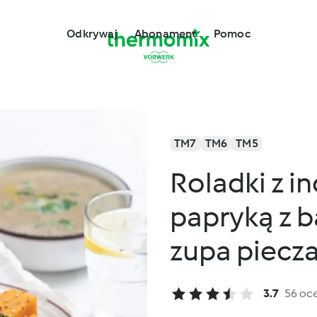
Odkrywaj
Abonament
Pomoc
TM7
TM6
TM5
Roladki z in
papryką z b
zupa piecz
3.7
56 oc