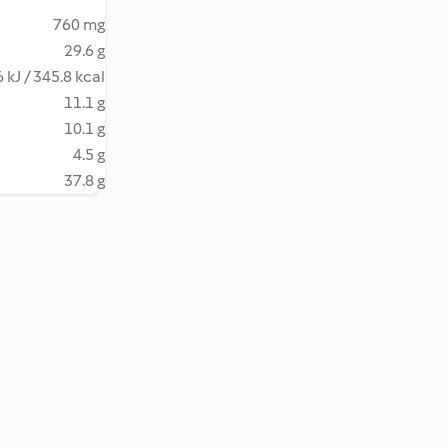
760 mg
29.6 g
 kJ / 345.8 kcal
11.1 g
10.1 g
4.5 g
37.8 g