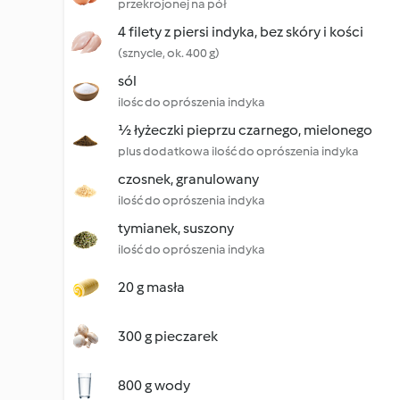
przekrojonej na pół
4 filety z piersi indyka, bez skóry i kości
(sznycle, ok. 400 g)
sól
ilośc do oprószenia indyka
½ łyżeczki pieprzu czarnego, mielonego
plus dodatkowa ilość do oprószenia indyka
czosnek, granulowany
ilość do oprószenia indyka
tymianek, suszony
ilość do oprószenia indyka
20 g masła
300 g pieczarek
800 g wody