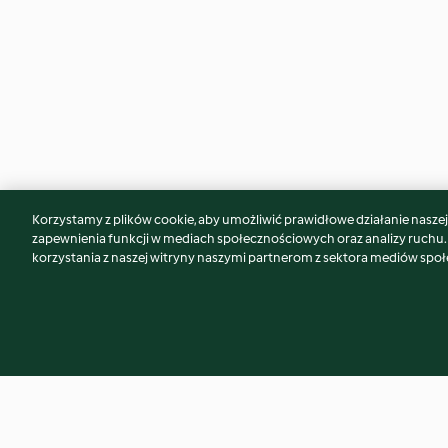
Korzystamy z plików cookie, aby umożliwić prawidłowe działanie naszej w
Może spodoba Ci się również...
zapewnienia funkcji w mediach społecznościowych oraz analizy ruchu
korzystania z naszej witryny naszymi partnerom z sektora mediów spo