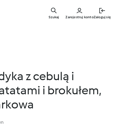
Przejdź
do
Szukaj
Zarejestruj konto
Zaloguj się
głównej
treści
dyka z cebulą i
atatami i brokułem,
arkowa
en