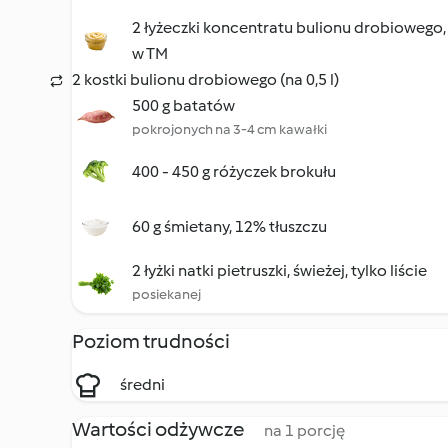
2 łyżeczki koncentratu bulionu drobioweg
w TM
2 kostki bulionu drobiowego (na 0,5 l)
500 g batatów
pokrojonych na 3-4 cm kawałki
400 - 450 g różyczek brokułu
60 g śmietany, 12% tłuszczu
2 łyżki natki pietruszki, świeżej, tylko liście
posiekanej
Poziom trudności
średni
Wartości odżywcze
na 1 porcję