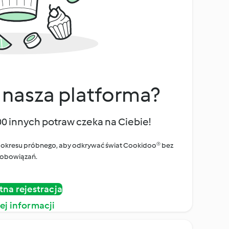
 nasza platforma?
00 innych potraw czeka na Ciebie!
ego okresu próbnego, aby odkrywać świat Cookidoo® bez
obowiązań.
tna rejestracja
ej informacji