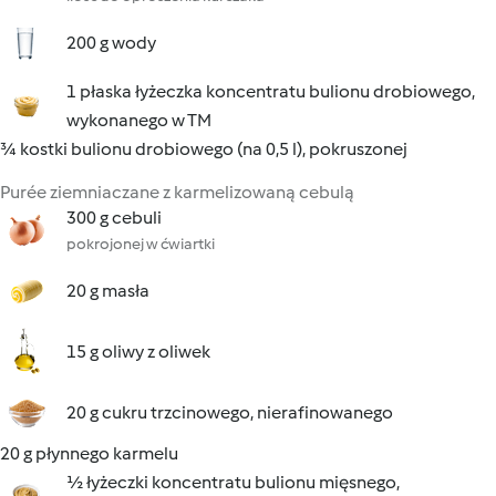
200 g wody
1 płaska łyżeczka koncentratu bulionu drobiowego,
wykonanego w TM
¾ kostki bulionu drobiowego (na 0,5 l), pokruszonej
Purée ziemniaczane z karmelizowaną cebulą
300 g cebuli
pokrojonej w ćwiartki
20 g masła
15 g oliwy z oliwek
20 g cukru trzcinowego, nierafinowanego
20 g płynnego karmelu
½ łyżeczki koncentratu bulionu mięsnego,