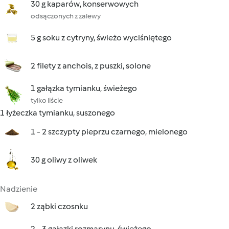
30 g kaparów, konserwowych
odsączonych z zalewy
5 g soku z cytryny, świeżo wyciśniętego
2 filety z anchois, z puszki, solone
1 gałązka tymianku, świeżego
tylko liście
1 łyżeczka tymianku, suszonego
1 - 2 szczypty pieprzu czarnego, mielonego
30 g oliwy z oliwek
Nadzienie
2 ząbki czosnku
2 - 3 gałązki rozmarynu, świeżego