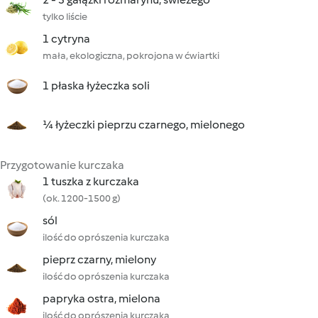
tylko liście
1 cytryna
mała, ekologiczna, pokrojona w ćwiartki
1 płaska łyżeczka soli
¼ łyżeczki pieprzu czarnego, mielonego
Przygotowanie kurczaka
1 tuszka z kurczaka
(ok. 1200-1500 g)
sól
ilość do oprószenia kurczaka
pieprz czarny, mielony
ilość do oprószenia kurczaka
papryka ostra, mielona
ilość do oprószenia kurczaka