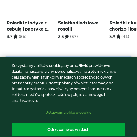
Roladki z indyka z
Sałatka śledziowa
Roladki z ku
cebulą i papryką z
rosolli
chorizo i j
batatami i brokułem,
sosem curry
3.7
(56)
3.5
(57)
3.9
(41)
zupa pieczarkowa
Korzystamy z plików cookie, aby umożliwić prawidłowe
© Copyright 2026
działanie naszej witryny, personalizowanie treści i reklam, w
celu zapewnienia funkcji w mediach społecznościowych
Warunki korzystania
oraz analizy ruchu. Udostępniamy również informacje na
Polityka prywatności
temat korzystania z naszej witryny naszymi partnerom z
Disclaimer
sektora mediów społecznościowych, reklamowego i
analitycznego.
Znak wydawcy
Pliki cookie
Ustawienia plików cookie
Zgłoś treść
Odstąp od umowy
Odrzucenie wszystkich
Oświadczenie o dostępności