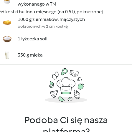
wykonanego w TM
½ kostki bulionu mięsnego (na 0,5 l), pokruszonej
1000 g ziemniaków, mączystych
pokrojonych w 2 cm kostkę
1 łyżeczka soli
350 g mleka
Podoba Ci się nasza
platforma?