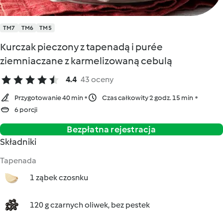
TM7
TM6
TM5
Kurczak pieczony z tapenadą i purée
ziemniaczane z karmelizowaną cebulą
4.4
43 oceny
Przygotowanie 40 min
Czas całkowity 2 godz. 15 min
6 porcji
Bezpłatna rejestracja
Składniki
Tapenada
1 ząbek czosnku
120 g czarnych oliwek, bez pestek