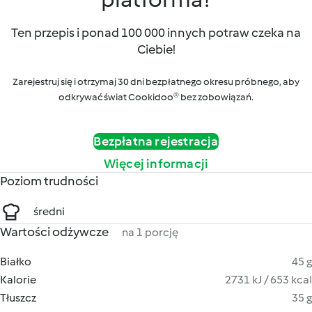
Ten przepis i ponad 100 000 innych potraw czeka na
Ciebie!
Zarejestruj się i otrzymaj 30 dni bezpłatnego okresu próbnego, aby
odkrywać świat Cookidoo® bez zobowiązań.
Bezpłatna rejestracja
Więcej informacji
Poziom trudności
średni
Wartości odżywcze
na 1 porcję
Białko
45 g
Kalorie
2731 kJ / 653 kcal
Tłuszcz
35 g