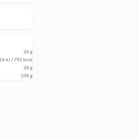
26 g
16 kJ / 792 kcal
28 g
108 g