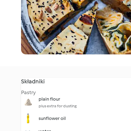
Składniki
Pastry
plain flour
plus extra for dusting
sunflower oil