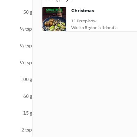
Christmas
50 g
11 Przepisów
Wielka Brytania i Irlandia
½ tsp
½ tsp
½ tsp
100 g
60 g
15 g
2 tsp