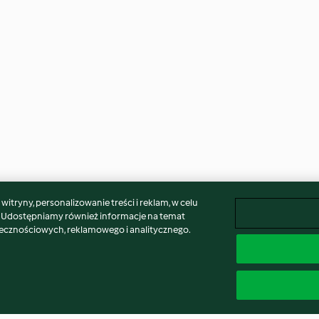
itryny, personalizowanie treści i reklam, w celu
. Udostępniamy również informacje na temat
łecznościowych, reklamowego i analitycznego.