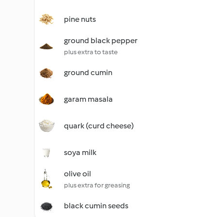
pine nuts
ground black pepper
plus extra to taste
ground cumin
garam masala
quark (curd cheese)
soya milk
olive oil
plus extra for greasing
black cumin seeds