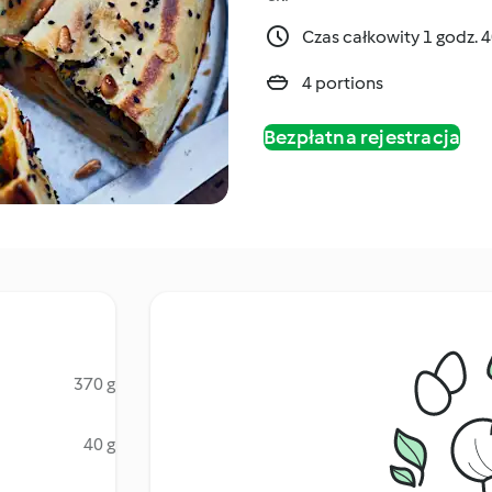
Czas całkowity 1 godz. 
4 portions
Bezpłatna rejestracja
370 g
40 g