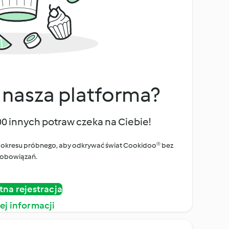
 nasza platforma?
00 innych potraw czeka na Ciebie!
ego okresu próbnego, aby odkrywać świat Cookidoo® bez
obowiązań.
tna rejestracja
ej informacji