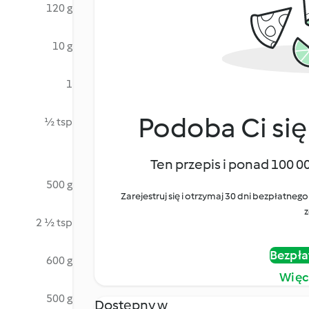
120 g
10 g
1
Podoba Ci się
½ tsp
Ten przepis i ponad 100 0
500 g
Zarejestruj się i otrzymaj 30 dni bezpłatn
z
2 ½ tsp
Bezpła
600 g
Więc
500 g
Dostępny w