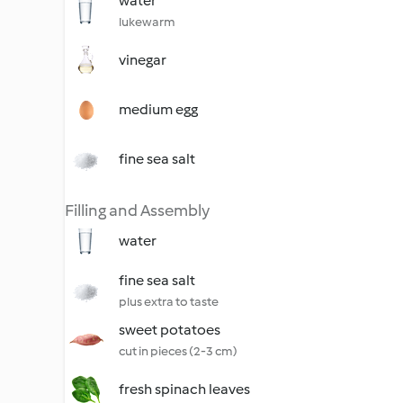
water
lukewarm
vinegar
medium egg
fine sea salt
Filling and Assembly
water
fine sea salt
plus extra to taste
sweet potatoes
cut in pieces (2-3 cm)
fresh spinach leaves