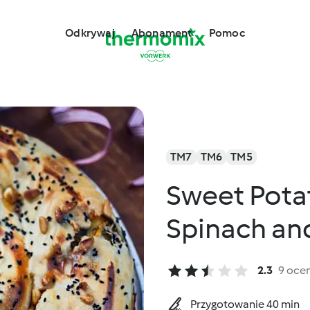
Odkrywaj
Abonament
Pomoc
TM7
TM6
TM5
Sweet Potat
Spinach an
2.3
9 oce
Przygotowanie 40 min