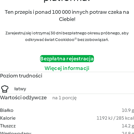
Ten przepis i ponad 100 000 innych potraw czeka na
Ciebie!
Zarejestruj się i otrzymaj 30 dni bezpłatnego okresu próbnego, aby
odkrywać świat Cookidoo® bez zobowiązań.
Bezpłatna rejestracja
Więcej informacji
Poziom trudności
łatwy
Wartości odżywcze
na 1 porcję
Białko
10.9 g
Kalorie
1192 kJ / 285 kcal
Tłuszcz
14.2 g
Węglowodany
24.8 g