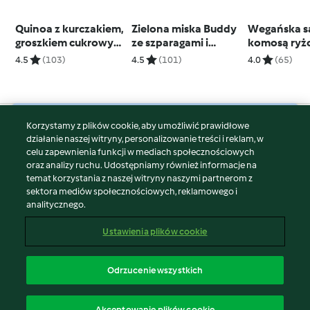
Quinoa z kurczakiem,
Zielona miska Buddy
Wegańska sa
groszkiem cukrowym
ze szparagami i
komosą ryż
i dressingiem mango
dzikimi ziołami
marynowan
4.5
(103)
4.5
(101)
4.0
(65)
Korzystamy z plików cookie, aby umożliwić prawidłowe
© Copyright 2026
działanie naszej witryny, personalizowanie treści i reklam, w
celu zapewnienia funkcji w mediach społecznościowych
Warunki korzystania
oraz analizy ruchu. Udostępniamy również informacje na
Polityka prywatności
temat korzystania z naszej witryny naszymi partnerom z
Disclaimer
sektora mediów społecznościowych, reklamowego i
analitycznego.
Znak wydawcy
Pliki cookie
Ustawienia plików cookie
Zgłoś treść
Odstąp od umowy
Odrzucenie wszystkich
Oświadczenie o dostępności
polski
Akceptowanie plików cookie