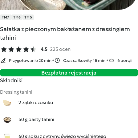
TM7
TM6
TM5
Sałatka z pieczonym bakłażanem z dressingiem
tahini
4.5
225 ocen
Przygotowanie 20 min
Czas całkowity 45 min
6 porcji
Bezpłatna rejestracja
Składniki
Dressing tahini
2 ząbki czosnku
50 g pasty tahini
60 g soku z cytryny, świeżo wyciśniętego