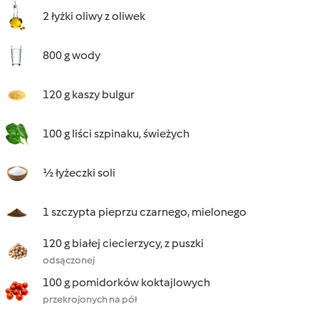
2 łyżki oliwy z oliwek
800 g wody
120 g kaszy bulgur
100 g liści szpinaku, świeżych
½ łyżeczki soli
1 szczypta pieprzu czarnego, mielonego
120 g białej ciecierzycy, z puszki
odsączonej
100 g pomidorków koktajlowych
przekrojonych na pół