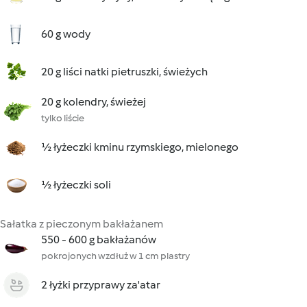
60 g wody
20 g liści natki pietruszki, świeżych
20 g kolendry, świeżej
tylko liście
½ łyżeczki kminu rzymskiego, mielonego
½ łyżeczki soli
Sałatka z pieczonym bakłażanem
550 - 600 g bakłażanów
pokrojonych wzdłuż w 1 cm plastry
2 łyżki przyprawy za'atar