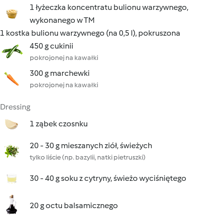
1 łyżeczka koncentratu bulionu warzywnego,
wykonanego w TM
1 kostka bulionu warzywnego (na 0,5 l), pokruszona
450 g cukinii
pokrojonej na kawałki
300 g marchewki
pokrojonej na kawałki
Dressing
1 ząbek czosnku
20 - 30 g mieszanych ziół, świeżych
tylko liście (np. bazylii, natki pietruszki)
30 - 40 g soku z cytryny, świeżo wyciśniętego
20 g octu balsamicznego