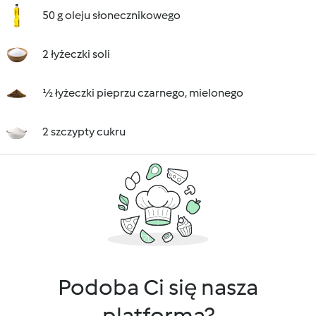
50 g oleju słonecznikowego
2 łyżeczki soli
½ łyżeczki pieprzu czarnego, mielonego
2 szczypty cukru
Podoba Ci się nasza
platforma?