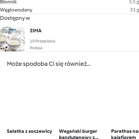
Błonnik
5.5 g
Węglowodany
33 g
Dostępny w
ZIMA
10 Przepisów
Polska
Może spodoba Ci się również...
Sałatka z soczewicy
Wegański burger
Parathas n
bezglutenowy z
kalafiorem