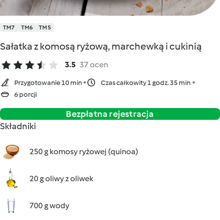
TM7
TM6
TM5
Sałatka z komosą ryżową, marchewką i cukinią
3.5
37 ocen
Przygotowanie 10 min
Czas całkowity 1 godz. 35 min
6 porcji
Bezpłatna rejestracja
Składniki
250 g komosy ryżowej (quinoa)
20 g oliwy z oliwek
700 g wody