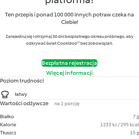
Ten przepis i ponad 100 000 innych potraw czeka na
Ciebie!
Zarejestruj się i otrzymaj 30 dni bezpłatnego okresu próbnego, aby
odkrywać świat Cookidoo® bez zobowiązań.
Bezpłatna rejestracja
Więcej informacji
Poziom trudności
łatwy
Wartości odżywcze
na 1 porcję
Białko
7 g
Kalorie
1233 kJ / 295 kcal
Tłuszcz
15 g