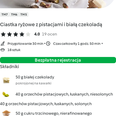
TM7
TM6
TM5
Ciastka ryżowe z pistacjami i białą czekoladą
4.0
19 ocen
Przygotowanie 30 min
Czas całkowity 1 godz. 50 min
18 sztuk
Bezpłatna rejestracja
Składniki
50 g białej czekolady
pokrojonej na kawałki
40 g orzechów pistacjowych, łuskanych, niesolonych
40 g orzechów pistacjowych, łuskanych, solonych
50 g cukru trzcinowego, nierafinowanego