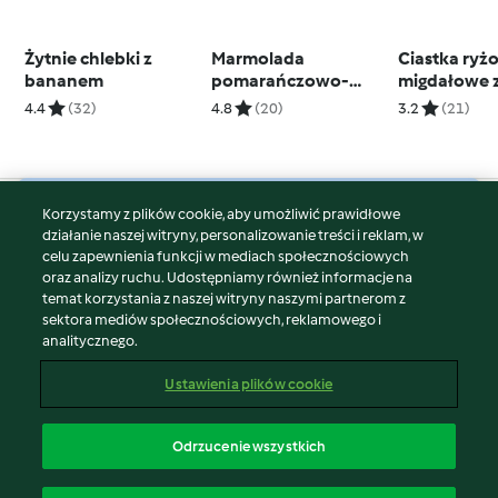
Żytnie chlebki z
Marmolada
Ciastka ryż
bananem
pomarańczowo-
migdałowe 
daktylowa
matcha i lu
4.4
(32)
4.8
(20)
3.2
(21)
awokado
Korzystamy z plików cookie, aby umożliwić prawidłowe
© Copyright 2026
działanie naszej witryny, personalizowanie treści i reklam, w
celu zapewnienia funkcji w mediach społecznościowych
Warunki korzystania
oraz analizy ruchu. Udostępniamy również informacje na
Polityka prywatności
temat korzystania z naszej witryny naszymi partnerom z
Disclaimer
sektora mediów społecznościowych, reklamowego i
analitycznego.
Znak wydawcy
Pliki cookie
Ustawienia plików cookie
Zgłoś treść
Odstąp od umowy
Odrzucenie wszystkich
Oświadczenie o dostępności