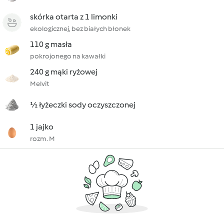
skórka otarta z 1 limonki
ekologicznej, bez białych błonek
110 g masła
pokrojonego na kawałki
240 g mąki ryżowej
Melvit
½ łyżeczki sody oczyszczonej
1 jajko
rozm. M