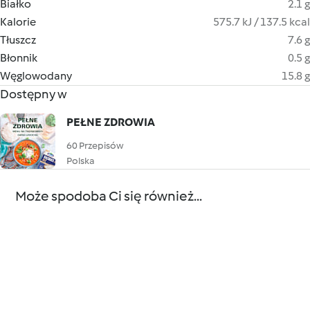
Białko
2.1 g
Kalorie
575.7 kJ / 137.5 kcal
Tłuszcz
7.6 g
Błonnik
0.5 g
Węglowodany
15.8 g
Dostępny w
PEŁNE ZDROWIA
60 Przepisów
Polska
Może spodoba Ci się również...