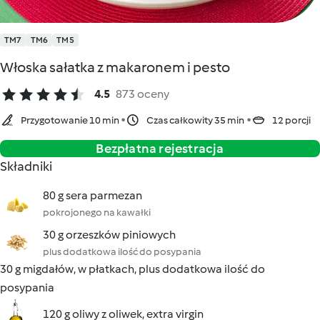
TM7
TM6
TM5
Włoska sałatka z makaronem i pesto
4.5
873 oceny
Przygotowanie 10 min
Czas całkowity 35 min
12 porcji
Bezpłatna rejestracja
Składniki
80 g sera parmezan
pokrojonego na kawałki
30 g orzeszków piniowych
plus dodatkowa ilość do posypania
30 g migdałów, w płatkach, plus dodatkowa ilość do
posypania
120 g oliwy z oliwek, extra virgin