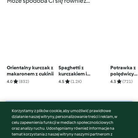
Może spodoba Ci się również...
Orientalny kurczak z
Spaghetti z
Potrawka z
makaronem z cukinii
kurczakiem i
polędwicy
szparagami (TM5,
wieprzowej 
4.0
(832)
4.5
(1.2K)
4.3
(721)
TM6)
Korzystamy z plików cookie, aby umożliwić prawidłowe
© Copyright 2026
działanie naszej witryny, personalizowanie treści i reklam, w
celu zapewnienia funkcji w mediach społecznościowych
Warunki korzystania
oraz analizy ruchu. Udostępniamy również informacje na
Polityka prywatności
temat korzystania z naszej witryny naszymi partnerom z