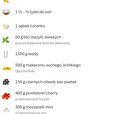
1 ½ - ¾ łyżeczki soli
1 ząbek czosnku
60 g liści bazylii, świeżych
plus dodatkowa ilość do dekoracji
1500 g wody
500 g makaronu, suchego, krótkiego
typu farfalle
150 g czarnych oliwek, bez pestek
400 g pomidorki cherry
przekrojonych na pół
300 g mozzarelli mini
przekrojonej na pół