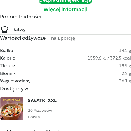
Bezpłatna rejestracja
Więcej informacji
Poziom trudności
łatwy
Wartości odżywcze
na 1 porcję
Białko
14.2 g
Kalorie
1559.6 kJ / 372.5 kcal
Tłuszcz
19.9 g
Błonnik
2.2 g
Węglowodany
36.1 g
Dostępny w
SAŁATKI XXL
10 Przepisów
Polska