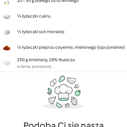
20 - 30 g białego octu winnego
½ łyżeczki cukru
½ łyżeczki soli morskiej
¼ łyżeczki pieprzu cayenne, mielonego (opcjonalnie)
250 g śmietany, 18% tłuszczu
w temp. pokojowej
Podoba Ci się nasza