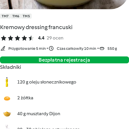
TM7
TM6
TM5
Kremowy dressing francuski
4.4
29 ocen
Przygotowanie 5 min
Czas całkowity 10 min
550 g
Bezpłatna rejestracja
Składniki
120 g oleju słonecznikowego
2 żółtka
40 g musztardy Dijon