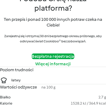
platforma?
Ten przepis i ponad 100 000 innych potraw czeka na
Ciebie!
Zarejestruj się i otrzymaj 30 dni bezpłatnego okresu próbnego, aby
odkrywać świat Cookidoo® bez zobowiązań.
Bezpłatna rejestracja
Więcej informacji
Poziom trudności
łatwy
Wartości odżywcze
na 100 g
Białko
2.7 g
Kalorie
1528.2 kJ / 364.9 kcal