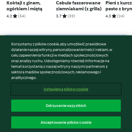
Koktajl z ginem,
Cebule faszerowane
Pierś z kurc
ogórkiem i miętą
ziemniakami (z grilla)
pesto z bry
4.2
(34)
3.7
(39)
4.3
(24)
Korzystamy z plików cookie, aby umożliwić prawidłowe
© Copyright 2026
działanie naszej witryny, personalizowanie treści i reklam, w
celu zapewnienia funkcji w mediach społecznościowych
Warunki korzystania
oraz analizy ruchu. Udostępniamy również informacje na
Polityka prywatności
temat korzystania z naszej witryny naszymi partnerom z
Disclaimer
sektora mediów społecznościowych, reklamowego i
analitycznego.
Znak wydawcy
Pliki cookie
Ustawienia plików cookie
Zgłoś treść
Odstąp od umowy
Odrzucenie wszystkich
Oświadczenie o dostępności
polski
Akceptowanie plików cookie