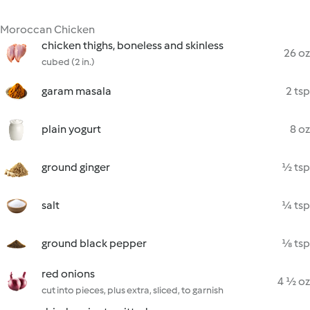
Moroccan Chicken
chicken thighs, boneless and skinless
26 oz
cubed (2 in.)
garam masala
2 tsp
plain yogurt
8 oz
ground ginger
½ tsp
salt
¼ tsp
ground black pepper
⅛ tsp
red onions
4 ½ oz
cut into pieces, plus extra, sliced, to garnish