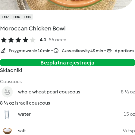
TM7
TM6
TM5
Moroccan Chicken Bowl
4.1
56 ocen
Przygotowanie 10 min
Czas całkowity 45 min
6 portions
Bezpłatna rejestracja
Składniki
Couscous
whole wheat pearl couscous
8 ½ oz
8 ½ oz Israeli couscous
water
15 oz
salt
½ tsp