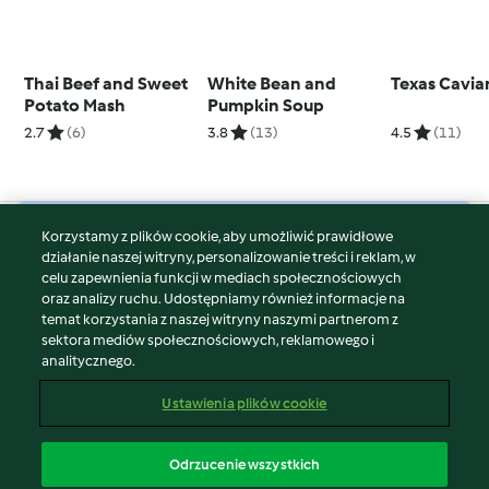
Thai Beef and Sweet
White Bean and
Texas Cavia
Potato Mash
Pumpkin Soup
2.7
(6)
3.8
(13)
4.5
(11)
Korzystamy z plików cookie, aby umożliwić prawidłowe
© Copyright 2026
działanie naszej witryny, personalizowanie treści i reklam, w
celu zapewnienia funkcji w mediach społecznościowych
Warunki korzystania
oraz analizy ruchu. Udostępniamy również informacje na
Polityka prywatności
temat korzystania z naszej witryny naszymi partnerom z
Disclaimer
sektora mediów społecznościowych, reklamowego i
analitycznego.
Znak wydawcy
Pliki cookie
Ustawienia plików cookie
Zgłoś treść
Odstąp od umowy
Odrzucenie wszystkich
Oświadczenie o dostępności