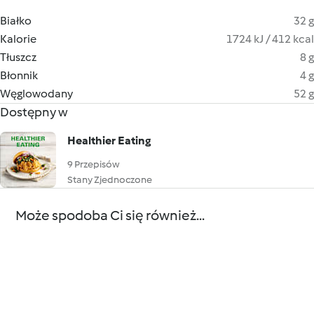
Białko
32 g
Kalorie
1724 kJ / 412 kcal
Tłuszcz
8 g
Błonnik
4 g
Węglowodany
52 g
Dostępny w
Healthier Eating
9 Przepisów
Stany Zjednoczone
Może spodoba Ci się również...