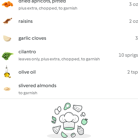
dried apricots, pitted
3 oz
plus extra, chopped, to garnish
raisins
2 oz
garlic cloves
3
cilantro
10 sprigs
leaves only, plus extra, chopped, to garnish
olive oil
2 tsp
slivered almonds
to garnish