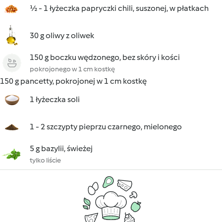
½ - 1 łyżeczka papryczki chili, suszonej, w płatkach
30 g oliwy z oliwek
150 g boczku wędzonego, bez skóry i kości
pokrojonego w 1 cm kostkę
150 g pancetty, pokrojonej w 1 cm kostkę
1 łyżeczka soli
1 - 2 szczypty pieprzu czarnego, mielonego
5 g bazylii, świeżej
tylko liście