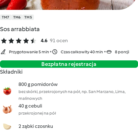
TM7
TM6
TM5
Sos arrabbiata
4.6
91 ocen
Przygotowanie 5 min
Czas całkowity 40 min
8 porcji
Bezpłatna rejestracja
Składniki
800 g pomidorów
bez skórki, przekrojonych na pół, np. San Marzano, Lima,
malinowych
40 g cebuli
przekrojonej na pół
2 ząbki czosnku