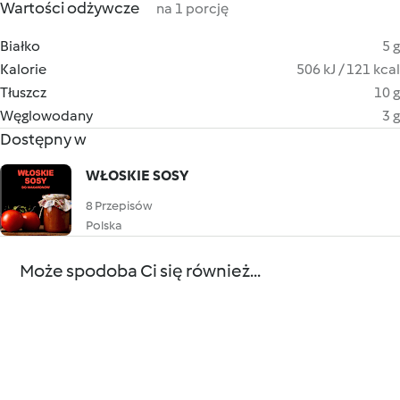
Wartości odżywcze
na 1 porcję
Białko
5 g
Kalorie
506 kJ / 121 kcal
Tłuszcz
10 g
Węglowodany
3 g
Dostępny w
WŁOSKIE SOSY
8 Przepisów
Polska
Może spodoba Ci się również...