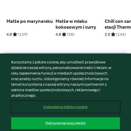
Małże po marynarsku
Małże w mleku
Chili con ca
kokosowym i curry
stacji Ther
Friend®)
4.8
(139)
4.8
(58)
2.5
(145)
Korzystamy z plików cookie, aby umożliwić prawidłowe
© Copyright 2026
działanie naszej witryny, personalizowanie treści i reklam, w
celu zapewnienia funkcji w mediach społecznościowych
Warunki korzystania
oraz analizy ruchu. Udostępniamy również informacje na
Polityka prywatności
temat korzystania z naszej witryny naszymi partnerom z
Disclaimer
sektora mediów społecznościowych, reklamowego i
analitycznego.
Znak wydawcy
Pliki cookie
Ustawienia plików cookie
Zgłoś treść
Odstąp od umowy
Odrzucenie wszystkich
Oświadczenie o dostępności