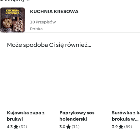
KUCHNIA KRESOWA
10 Przepisów
Polska
Może spodoba Ci się również...
Kujawska zupa z
Paprykowy sos
Surówka z ka
brukwi
holenderski
brokuła w
orientalnym
4.3
(32)
3.0
(11)
3.9
(89)