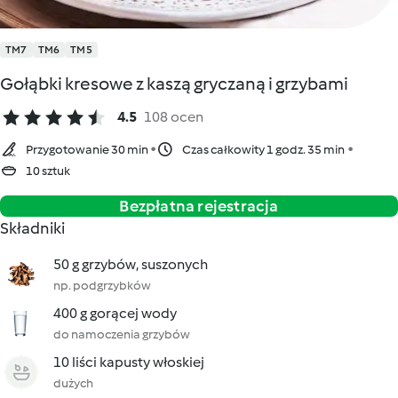
TM7
TM6
TM5
Gołąbki kresowe z kaszą gryczaną i grzybami
4.5
108 ocen
Przygotowanie 30 min
Czas całkowity 1 godz. 35 min
10 sztuk
Bezpłatna rejestracja
Składniki
50 g grzybów, suszonych
np. podgrzybków
400 g gorącej wody
do namoczenia grzybów
10 liści kapusty włoskiej
dużych