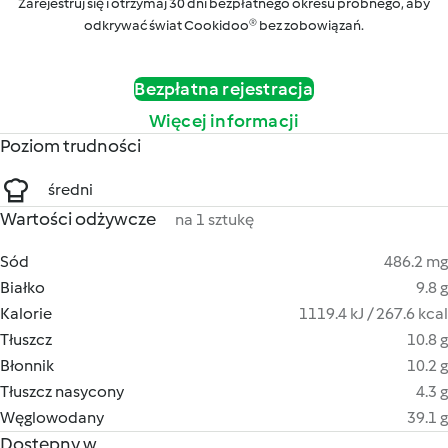
Zarejestruj się i otrzymaj 30 dni bezpłatnego okresu próbnego, aby
odkrywać świat Cookidoo® bez zobowiązań.
Bezpłatna rejestracja
Więcej informacji
Poziom trudności
średni
Wartości odżywcze
na 1 sztukę
Sód
486.2 mg
Białko
9.8 g
Kalorie
1119.4 kJ / 267.6 kcal
Tłuszcz
10.8 g
Błonnik
10.2 g
Tłuszcz nasycony
4.3 g
Węglowodany
39.1 g
Dostępny w