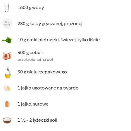
1600 g wody
280 g kaszy gryczanej, prażonej
10 g natki pietruszki, świeżej, tylko liście
300 g cebuli
przekrojonej na pół
30 g oleju rzepakowego
1 jajko ugotowane na twardo
1 jajko, surowe
1 ½ - 2 łyżeczki soli