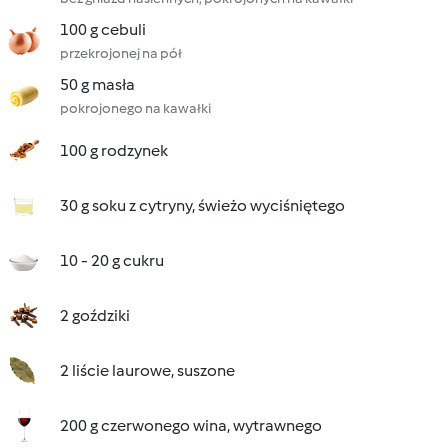
100 g cebuli
przekrojonej na pół
50 g masła
pokrojonego na kawałki
100 g rodzynek
30 g soku z cytryny, świeżo wyciśniętego
10 - 20 g cukru
2 goździki
2 liście laurowe, suszone
200 g czerwonego wina, wytrawnego