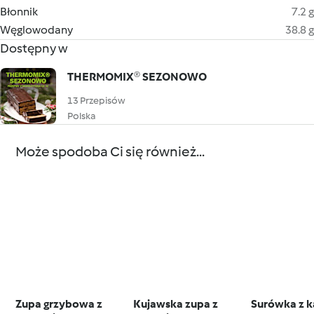
Błonnik
7.2 g
Węglowodany
38.8 g
Dostępny w
THERMOMIX® SEZONOWO
13 Przepisów
Polska
Może spodoba Ci się również...
Zupa grzybowa z
Kujawska zupa z
Surówka z ka