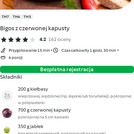
TM7
TM6
TM5
Bigos z czerwonej kapusty
4.2
162 oceny
Przygotowanie 15 min
Czas całkowity 1 godz. 30 min
6 porcji
Bezpłatna rejestracja
Składniki
200 g kiełbasy
wieprzowej, wędzonej (np. śląskiej lub toruńskiej), pokrojonej
w półplasterki
700 g czerwonej kapusty
pokrojonej na 5 cm kawałki
350 g jabłek
bez gniazd nasiennych, pokrojonych na kawałki