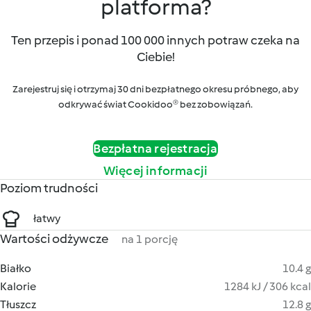
platforma?
Ten przepis i ponad 100 000 innych potraw czeka na
Ciebie!
Zarejestruj się i otrzymaj 30 dni bezpłatnego okresu próbnego, aby
odkrywać świat Cookidoo® bez zobowiązań.
Bezpłatna rejestracja
Więcej informacji
Poziom trudności
łatwy
Wartości odżywcze
na 1 porcję
Białko
10.4 g
Kalorie
1284 kJ / 306 kcal
Tłuszcz
12.8 g