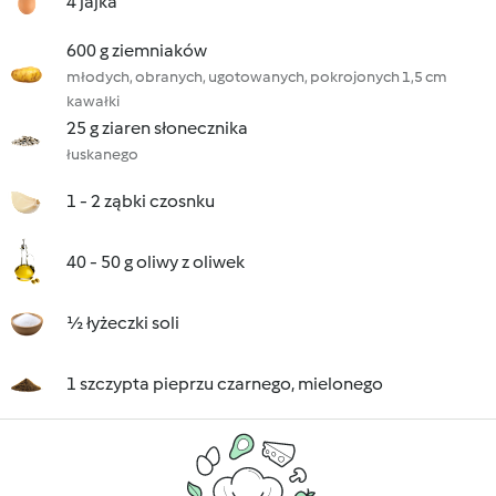
4 jajka
600 g ziemniaków
młodych, obranych, ugotowanych, pokrojonych 1,5 cm
kawałki
25 g ziaren słonecznika
łuskanego
1 - 2 ząbki czosnku
40 - 50 g oliwy z oliwek
½ łyżeczki soli
1 szczypta pieprzu czarnego, mielonego