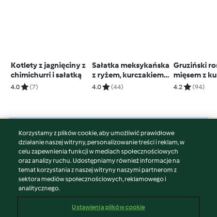
Kotlety z jagnięciny z
Sałatka meksykańska
Gruziński ro
chimichurri i sałatką
z ryżem, kurczakiem i
mięsem z ku
guacamole
żółtkami (c
4.0
(7)
4.0
(44)
4.2
(94)
Korzystamy z plików cookie, aby umożliwić prawidłowe
© Copyright 2026
działanie naszej witryny, personalizowanie treści i reklam, w
celu zapewnienia funkcji w mediach społecznościowych
Warunki korzystania
oraz analizy ruchu. Udostępniamy również informacje na
Polityka prywatności
temat korzystania z naszej witryny naszymi partnerom z
Disclaimer
sektora mediów społecznościowych, reklamowego i
analitycznego.
Znak wydawcy
Pliki cookie
Ustawienia plików cookie
Zgłoś treść