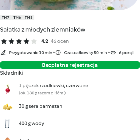
TM7
TM6
TM5
Sałatka z młodych ziemniaków
4.2
46 ocen
Przygotowanie 10 min
Czas całkowity 50 min
6 porcji
Bezpłatna rejestracja
Składniki
1 pęczek rzodkiewki, czerwone
(ok. 180 g razem z liśćmi)
30 g sera parmezan
400 g wody