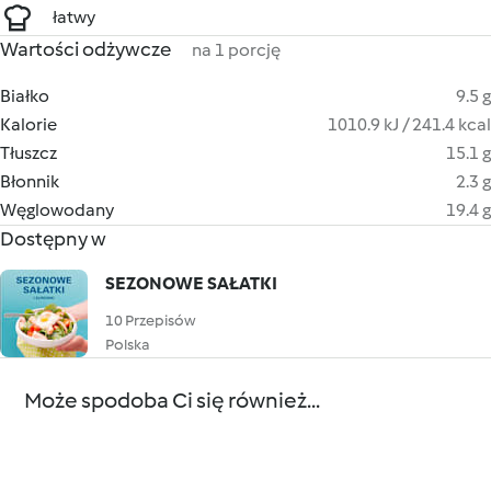
łatwy
Wartości odżywcze
na 1 porcję
Białko
9.5 g
Kalorie
1010.9 kJ / 241.4 kcal
Tłuszcz
15.1 g
Błonnik
2.3 g
Węglowodany
19.4 g
Dostępny w
SEZONOWE SAŁATKI
10 Przepisów
Polska
Może spodoba Ci się również...