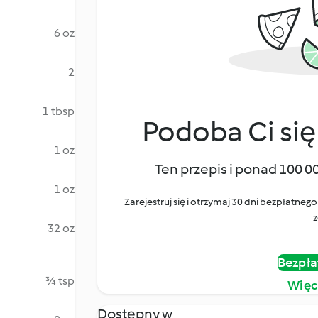
6 oz
2
1 tbsp
Podoba Ci się
1 oz
Ten przepis i ponad 100 0
1 oz
Zarejestruj się i otrzymaj 30 dni bezpłatn
z
32 oz
Bezpła
¾ tsp
Więc
Dostępny w