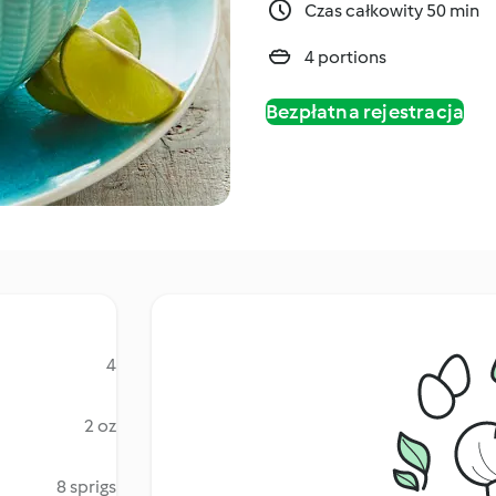
Czas całkowity 50 min
4 portions
Bezpłatna rejestracja
4
2 oz
8 sprigs