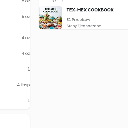
8 oz
TEX-MEX COOKBOOK
6 oz
51 Przepisów
Stany Zjednoczone
4 oz
4 oz
1
4 tbsp
1