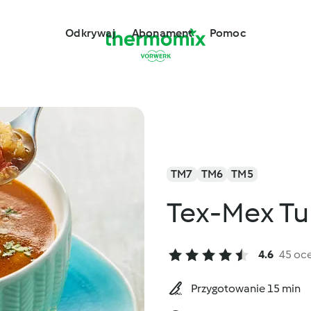
Odkrywaj
Abonament
Pomoc
TM7
TM6
TM5
Tex-Mex Tu
4.6
45 oc
Przygotowanie 15 min