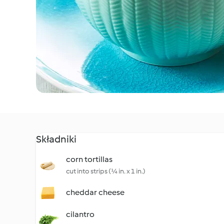
Składniki
corn tortillas
cut into strips (¼ in. x 1 in.)
cheddar cheese
cilantro