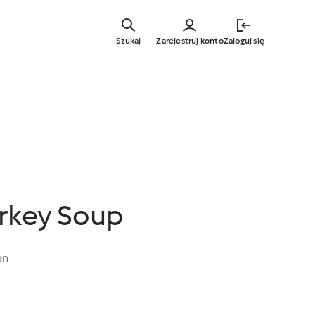
Przejdź
do
Szukaj
Zarejestruj konto
Zaloguj się
głównej
treści
rkey Soup
en