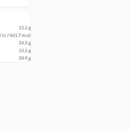
22.1 g
 kJ / 441.7 kcal
24.3 g
10.2 g
38.9 g