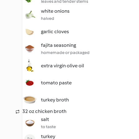
leaves and tender stems
white onions
halved
garlic cloves
fajita seasoning
homemade or packaged
extra virgin olive oil
tomato paste
turkey broth
32 oz chicken broth
salt
to taste
turkey