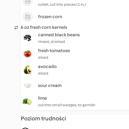
cutlet, cut into pieces (1 in.)
frozen corn
6 oz fresh corn kernels
canned black beans
rinsed, drained
fresh tomatoes
diced
avocado
diced
sour cream
lime
cut into small wedges, to garnish
Poziom trudności