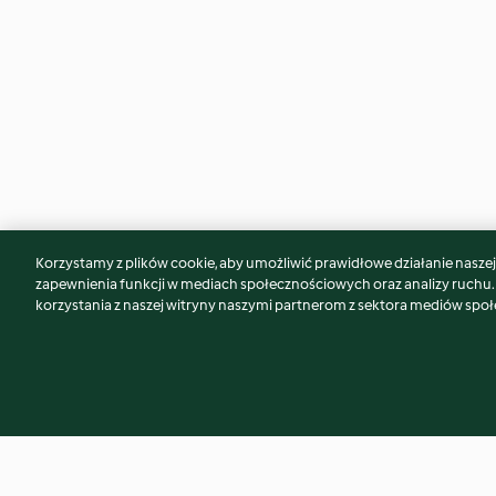
Korzystamy z plików cookie, aby umożliwić prawidłowe działanie naszej w
Może spodoba Ci się również...
zapewnienia funkcji w mediach społecznościowych oraz analizy ruchu
korzystania z naszej witryny naszymi partnerom z sektora mediów spo