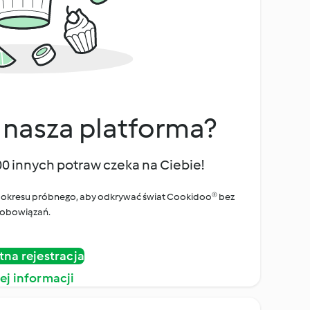
 nasza platforma?
00 innych potraw czeka na Ciebie!
ego okresu próbnego, aby odkrywać świat Cookidoo® bez
obowiązań.
tna rejestracja
ej informacji