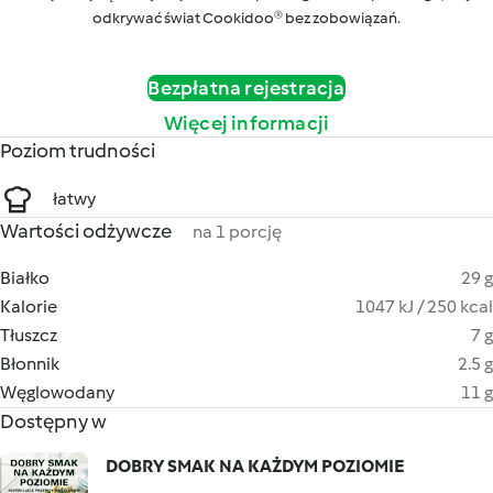
odkrywać świat Cookidoo® bez zobowiązań.
Bezpłatna rejestracja
Więcej informacji
Poziom trudności
łatwy
Wartości odżywcze
na 1 porcję
Białko
29 g
Kalorie
1047 kJ / 250 kcal
Tłuszcz
7 g
Błonnik
2.5 g
Węglowodany
11 g
Dostępny w
DOBRY SMAK NA KAŻDYM POZIOMIE