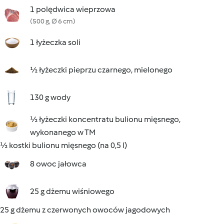
1 polędwica wieprzowa
(500 g, Ø 6 cm)
1 łyżeczka soli
½ łyżeczki pieprzu czarnego, mielonego
130 g wody
½ łyżeczki koncentratu bulionu mięsnego,
wykonanego w TM
½ kostki bulionu mięsnego (na 0,5 l)
8 owoc jałowca
25 g dżemu wiśniowego
25 g dżemu z czerwonych owoców jagodowych