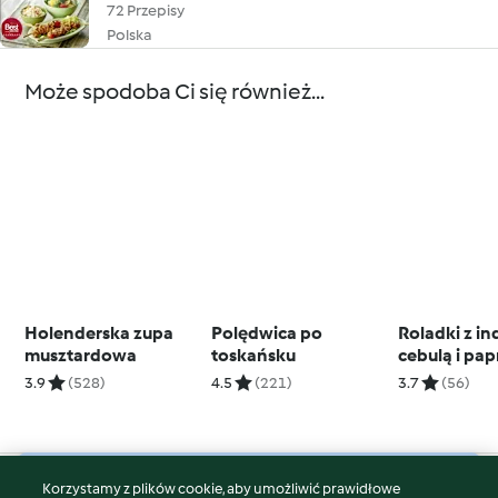
72 Przepisy
Polska
Może spodoba Ci się również...
Holenderska zupa
Polędwica po
Roladki z in
musztardowa
toskańsku
cebulą i pap
batatami i 
3.9
(528)
4.5
(221)
3.7
(56)
zupa piecz
Korzystamy z plików cookie, aby umożliwić prawidłowe
© Copyright 2026