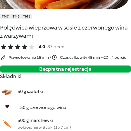
TM7
TM6
TM5
Polędwica wieprzowa w sosie z czerwonego wina
z warzywami
4.0
87 ocen
Przygotowanie 15 min
Czas całkowity 45 min
4 porcje
Bezpłatna rejestracja
Składniki
30 g szalotki
150 g czerwonego wina
300 g marchewki
pokrojonej w słupki (1 x 7 cm)