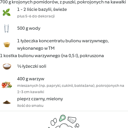
700 g krojonych pomidorów, z puszki, pokrojonych na kawałki
1 - 2 liście bazylii, świeże
plus 5-6 do dekoracji
500 g wody
1 łyżeczka koncentratu bulionu warzywnego,
wykonanego w TM
1 kostka bulionu warzywnego (na 0,5 l), pokruszona
½ łyżeczki soli
400 g warzyw
mieszanych (np. papryki, cukinii, bakłażana), pokrojonych na
2-3 cm kawałki
pieprz czarny, mielony
ilość do smaku