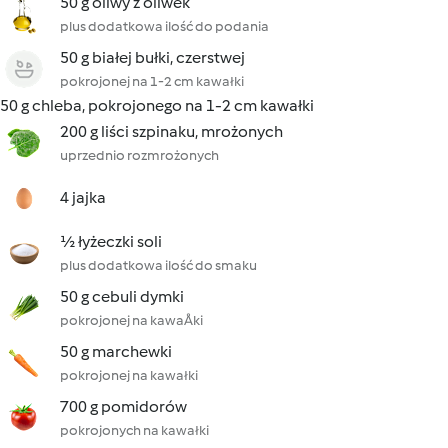
50 g oliwy z oliwek
plus dodatkowa ilość do podania
50 g białej bułki, czerstwej
pokrojonej na 1-2 cm kawałki
50 g chleba, pokrojonego na 1-2 cm kawałki
200 g liści szpinaku, mrożonych
uprzednio rozmrożonych
4 jajka
½ łyżeczki soli
plus dodatkowa ilość do smaku
50 g cebuli dymki
pokrojonej na kawaÅki
50 g marchewki
pokrojonej na kawałki
700 g pomidorów
pokrojonych na kawałki