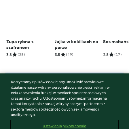
Zupa rybna z
Jajka w kokilkach na
Sos maltańs
szafranem
parze
3.8
(25)
3.5
(49)
2.8
(17)
Korzystamy z plików cookie, aby umożliwić prawidłowe
© Copyright 2026
działanie naszej witryny, personalizowanie treści i reklam, w
celu zapewnienia funkcji w mediach społecznościowych
Warunki korzystania
oraz analizy ruchu. Udostępniamy również informacje na
Polityka prywatności
temat korzystania z naszej witryny naszymi partnerom z
Disclaimer
sektora mediów społecznościowych, reklamowego i
analitycznego.
Znak wydawcy
Pliki cookie
Ustawienia plików cookie