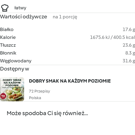
łatwy
Wartości odżywcze
na 1 porcję
Białko
17.6 g
Kalorie
1675.6 kJ / 400.5 kcal
Tłuszcz
23.6 g
Błonnik
8.3 g
Węglowodany
31.6 g
Dostępny w
DOBRY SMAK NA KAŻDYM POZIOMIE
72 Przepisy
Polska
Może spodoba Ci się również...