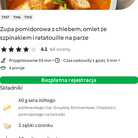
TM7
TM6
TM5
Zupa pomidorowa z chlebem, omlet ze
szpinakiem i ratatouille na parze
4.1
64 oceny
Przygotowanie 35 min
Czas całkowity 1 godz. 5 min
4 porcje
Bezpłatna rejestracja
Składniki
60 g sera żółtego
półtwardego (np. Gruyère, Emmentaler, Cheddar),
pokrojonego na kawałki
2 ząbki czosnku