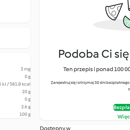
Podoba Ci się
Ten przepis i ponad 100 0
3 mg
0 g
Zarejestruj się i otrzymaj 30 dni bezpłatn
 kJ / 581.8 kcal
z
20 g
0 g
2.6 g
Bezpła
100 g
Więc
Dostępny w