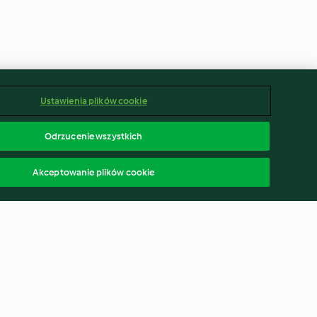
Ustawienia plików cookie
Odrzucenie wszystkich
Akceptowanie plików cookie
m serem
Ciasto kalafiorowe