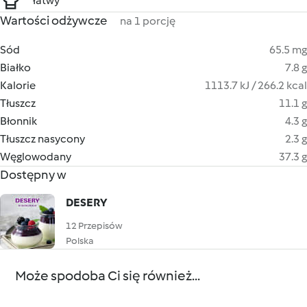
łatwy
Wartości odżywcze
na 1 porcję
Sód
65.5 mg
Białko
7.8 g
Kalorie
1113.7 kJ / 266.2 kcal
Tłuszcz
11.1 g
Błonnik
4.3 g
Tłuszcz nasycony
2.3 g
Węglowodany
37.3 g
Dostępny w
DESERY
12 Przepisów
Polska
Może spodoba Ci się również...