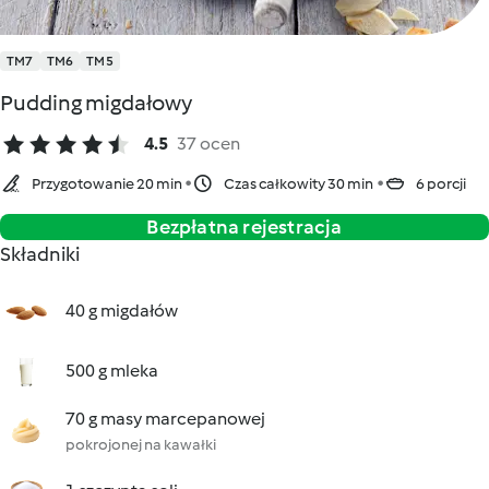
TM7
TM6
TM5
Pudding migdałowy
4.5
37 ocen
Przygotowanie 20 min
Czas całkowity 30 min
6 porcji
Bezpłatna rejestracja
Składniki
40 g migdałów
500 g mleka
70 g masy marcepanowej
pokrojonej na kawałki