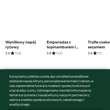
Waniliowy napój
Empanadas z
Trufle czek
ryżowy
topinamburem i
sezamem
serem cheddar
2.6
(24)
3.8
(12)
3.6
(7)
Korzystamy z plików cookie, aby umożliwić prawidłowe
© Copyright 2026
działanie naszej witryny, personalizowanie treści i reklam, w
celu zapewnienia funkcji w mediach społecznościowych
Warunki korzystania
oraz analizy ruchu. Udostępniamy również informacje na
Polityka prywatności
temat korzystania z naszej witryny naszymi partnerom z
Disclaimer
sektora mediów społecznościowych, reklamowego i
analitycznego.
Znak wydawcy