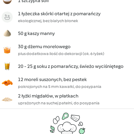
1 szczypta soli
1 łyżeczka skórki otartej z pomarańczy
ekologicznej, bez białych błonek
50 g kaszy manny
30 g dżemu morelowego
plus dodatkowa ilość do dekoracji (ok. 6 łyżek)
20 - 25 g soku z pomarańczy, świeżo wyciśniętego
12 moreli suszonych, bez pestek
pokrojonych na 5 mm kawałki, do posypania
2 łyżki migdałów, w płatkach
uprażonych na suchej patelni, do posypania