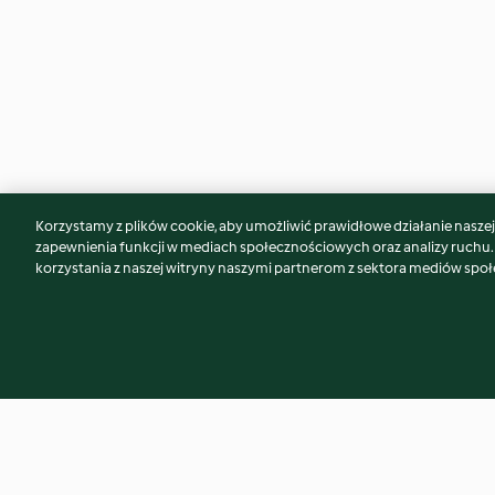
Korzystamy z plików cookie, aby umożliwić prawidłowe działanie naszej w
Może spodoba Ci się również...
zapewnienia funkcji w mediach społecznościowych oraz analizy ruchu
korzystania z naszej witryny naszymi partnerom z sektora mediów spo