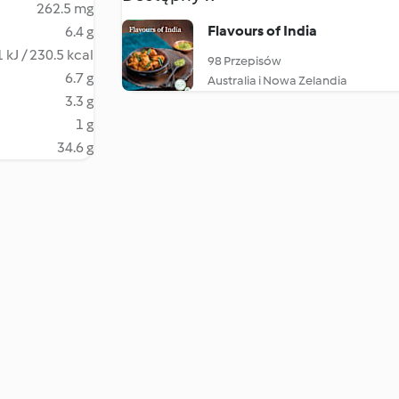
262.5 mg
Flavours of India
6.4 g
 kJ / 230.5 kcal
98 Przepisów
6.7 g
Australia i Nowa Zelandia
3.3 g
1 g
34.6 g