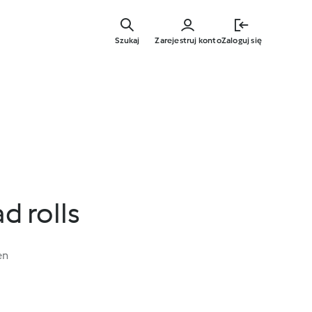
Przejdź
do
Szukaj
Zarejestruj konto
Zaloguj się
głównej
treści
d rolls
en