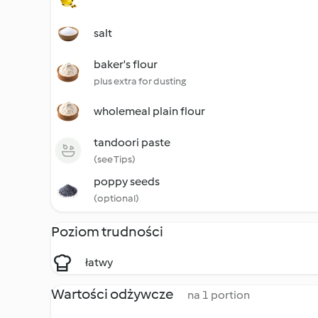
salt
baker's flour
plus extra for dusting
wholemeal plain flour
tandoori paste
(see Tips)
poppy seeds
(optional)
Poziom trudności
łatwy
Wartości odżywcze
na 1 portion