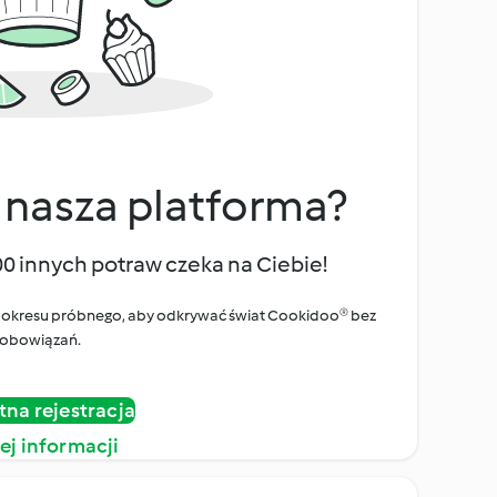
 nasza platforma?
00 innych potraw czeka na Ciebie!
ego okresu próbnego, aby odkrywać świat Cookidoo® bez
obowiązań.
tna rejestracja
ej informacji