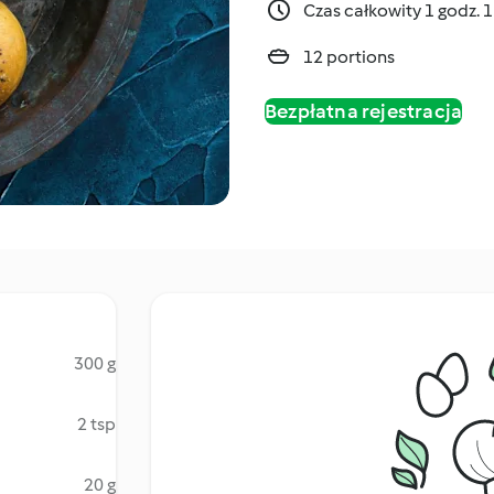
Czas całkowity 1 godz. 
12 portions
Bezpłatna rejestracja
300 g
2 tsp
20 g