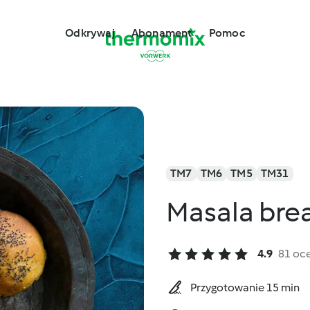
Odkrywaj
Abonament
Pomoc
TM7
TM6
TM5
TM31
Masala brea
4.9
81 oc
Przygotowanie 15 min