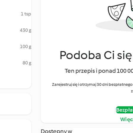
1 tsp
430 g
100 g
Podoba Ci się
80 g
Ten przepis i ponad 100 0
Zarejestruj się i otrzymaj 30 dni bezpłatn
z
Bezpła
Więc
Dostępny w