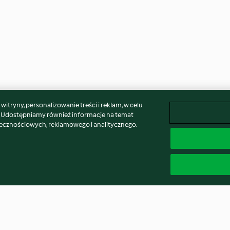
itryny, personalizowanie treści i reklam, w celu
. Udostępniamy również informacje na temat
łecznościowych, reklamowego i analitycznego.