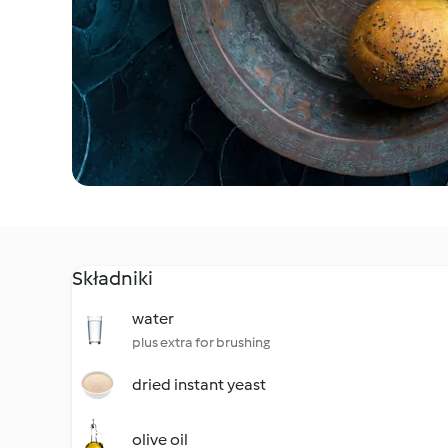
Składniki
water
plus extra for brushing
dried instant yeast
olive oil