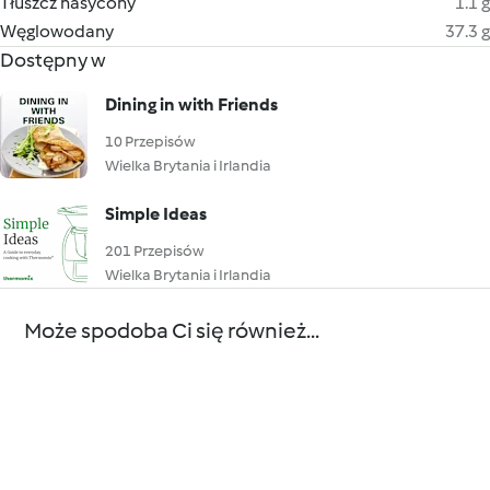
Tłuszcz nasycony
1.1 g
Węglowodany
37.3 g
Dostępny w
Dining in with Friends
10 Przepisów
Wielka Brytania i Irlandia
Simple Ideas
201 Przepisów
Wielka Brytania i Irlandia
Może spodoba Ci się również...