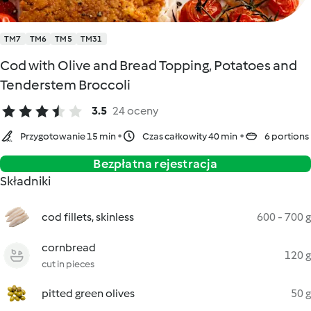
TM7
TM6
TM5
TM31
Cod with Olive and Bread Topping, Potatoes and
Tenderstem Broccoli
3.5
24 oceny
Przygotowanie 15 min
Czas całkowity 40 min
6 portions
Bezpłatna rejestracja
Składniki
cod fillets, skinless
600 - 700 g
cornbread
120 g
cut in pieces
pitted green olives
50 g