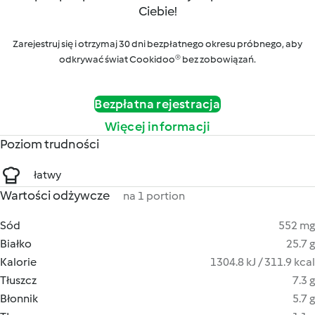
Ciebie!
Zarejestruj się i otrzymaj 30 dni bezpłatnego okresu próbnego, aby
odkrywać świat Cookidoo® bez zobowiązań.
Bezpłatna rejestracja
Więcej informacji
Poziom trudności
łatwy
Wartości odżywcze
na 1 portion
Sód
552 mg
Białko
25.7 g
Kalorie
1304.8 kJ / 311.9 kcal
Tłuszcz
7.3 g
Błonnik
5.7 g