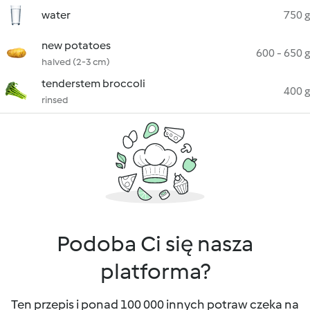
water
750 g
new potatoes
600 - 650 g
halved (2-3 cm)
tenderstem broccoli
400 g
rinsed
Podoba Ci się nasza
platforma?
Ten przepis i ponad 100 000 innych potraw czeka na