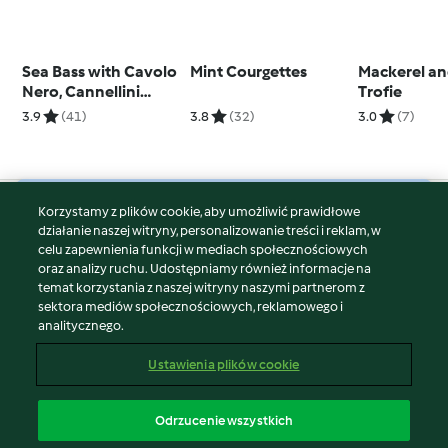
Sea Bass with Cavolo
Mint Courgettes
Mackerel a
Nero, Cannellini
Trofie
Beans and Red
3.9
(41)
3.8
(32)
3.0
(7)
Pepper
Korzystamy z plików cookie, aby umożliwić prawidłowe
© Copyright 2026
działanie naszej witryny, personalizowanie treści i reklam, w
celu zapewnienia funkcji w mediach społecznościowych
Warunki korzystania
oraz analizy ruchu. Udostępniamy również informacje na
Polityka prywatności
temat korzystania z naszej witryny naszymi partnerom z
Disclaimer
sektora mediów społecznościowych, reklamowego i
analitycznego.
Znak wydawcy
Pliki cookie
Ustawienia plików cookie
Zgłoś treść
Odstąp od umowy
Odrzucenie wszystkich
Oświadczenie o dostępności