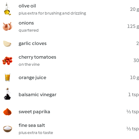
olive oil
20 g
plus extra for brushing and drizzling
onions
125 g
quartered
garlic cloves
2
cherry tomatoes
30
on the vine
orange juice
10 g
balsamic vinegar
1 tsp
sweet paprika
½ tsp
fine sea salt
½ tsp
plus extra to taste