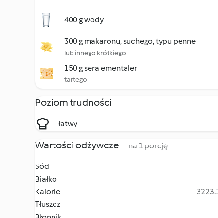
400 g wody
300 g makaronu, suchego, typu penne
lub innego krótkiego
150 g sera ementaler
tartego
Poziom trudności
łatwy
Wartości odżywcze
na 1 porcję
Sód
Białko
Kalorie
3223.1
Tłuszcz
Błonnik