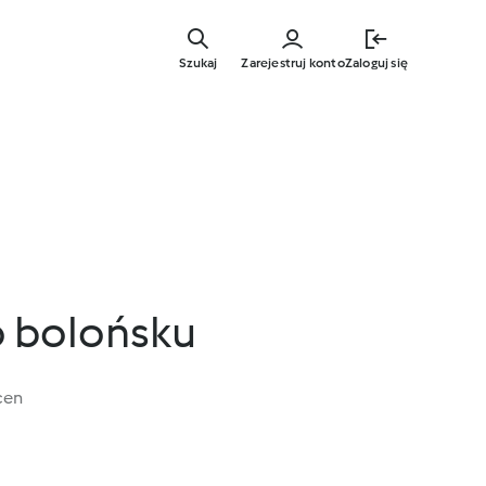
Przejdź
do
Szukaj
Zarejestruj konto
Zaloguj się
głównej
treści
 bolońsku
cen