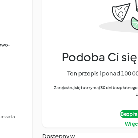
zowo-
Podoba Ci się
Ten przepis i ponad 100 0
Zarejestruj się i otrzymaj 30 dni bezpłatn
z
Bezpła
passata
Więc
Dostępny w