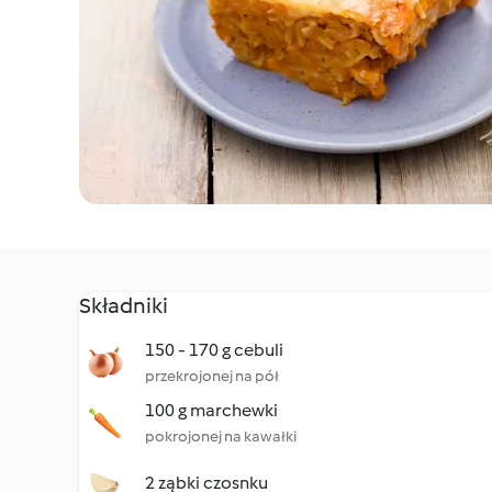
Składniki
150 - 170 g cebuli
przekrojonej na pół
100 g marchewki
pokrojonej na kawałki
2 ząbki czosnku