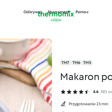
Odkrywaj
Abonament
Pomoc
TM7
TM6
TM5
Makaron po
4.6
381 o
Przygotowanie 15 min