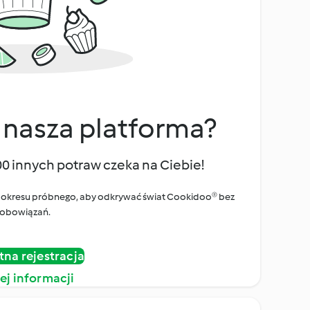
 nasza platforma?
00 innych potraw czeka na Ciebie!
ego okresu próbnego, aby odkrywać świat Cookidoo® bez
obowiązań.
tna rejestracja
ej informacji