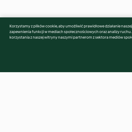
Korzystamy z plików cookie, aby umożliwić prawidłowe działanie naszej w
Może spodoba Ci się również...
zapewnienia funkcji w mediach społecznościowych oraz analizy ruchu
korzystania z naszej witryny naszymi partnerom z sektora mediów spo
Kurczak w sosie miodowym
Krewetki zapiekane
śmietanowym
3.0
(483)
4.1
(225)