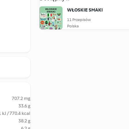
WŁOSKIE SMAKI
11 Przepisów
Polska
707.2 mg
33.6 g
 kJ / 770.4 kcal
38.2 g
6.2 g