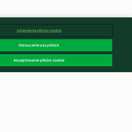
Ustawienia plików cookie
Odrzucenie wszystkich
Akceptowanie plików cookie
tardowy
Wołowina z warzywami i
nkowym purée z
płatkami ryżowymi (dla dzieci)
3.3
(33)