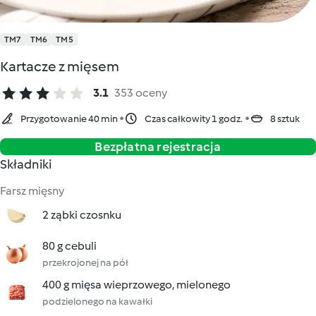
TM7
TM6
TM5
Kartacze z mięsem
3.1
353 oceny
Przygotowanie 40 min
Czas całkowity 1 godz.
8 sztuk
Bezpłatna rejestracja
Składniki
Farsz mięsny
2 ząbki czosnku
80 g cebuli
przekrojonej na pół
400 g mięsa wieprzowego, mielonego
podzielonego na kawałki