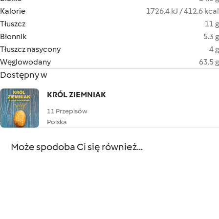
Kalorie
1726.4 kJ / 412.6 kcal
Tłuszcz
11 g
Błonnik
5.3 g
Tłuszcz nasycony
4 g
Węglowodany
63.5 g
Dostępny w
KRÓL ZIEMNIAK
11 Przepisów
Polska
Może spodoba Ci się również...