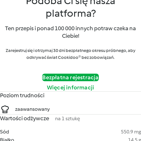
Podoba Ci się nasza
platforma?
Ten przepis i ponad 100 000 innych potraw czeka na
Ciebie!
Zarejestruj się i otrzymaj 30 dni bezpłatnego okresu próbnego, aby
odkrywać świat Cookidoo® bez zobowiązań.
Bezpłatna rejestracja
Więcej informacji
Poziom trudności
zaawansowany
Wartości odżywcze
na 1 sztukę
Sód
550.9 mg
Białko
14.5 g