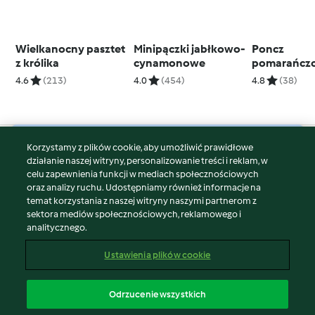
Wielkanocny pasztet
Minipączki jabłkowo-
Poncz
z królika
cynamonowe
pomarańcz
4.6
(213)
4.0
(454)
4.8
(38)
Korzystamy z plików cookie, aby umożliwić prawidłowe
© Copyright 2026
działanie naszej witryny, personalizowanie treści i reklam, w
celu zapewnienia funkcji w mediach społecznościowych
Warunki korzystania
oraz analizy ruchu. Udostępniamy również informacje na
Polityka prywatności
temat korzystania z naszej witryny naszymi partnerom z
Disclaimer
sektora mediów społecznościowych, reklamowego i
analitycznego.
Znak wydawcy
Pliki cookie
Ustawienia plików cookie
Zgłoś treść
Odstąp od umowy
Odrzucenie wszystkich
Oświadczenie o dostępności