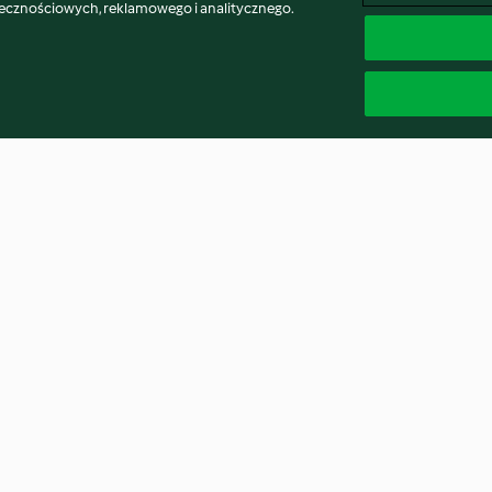
łecznościowych, reklamowego i analitycznego.
Raw crunch salad (Noni
Spanish green le
Jenkins)
chorizo soup
4.6
(185)
4.6
(82)