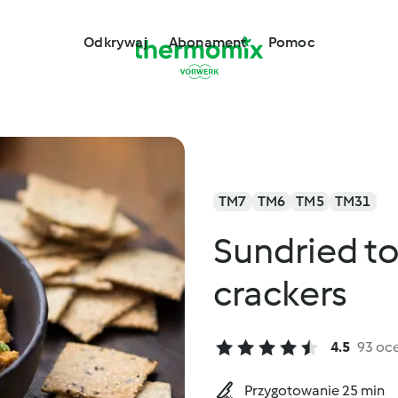
Odkrywaj
Abonament
Pomoc
TM7
TM6
TM5
TM31
Sundried t
crackers
4.5
93 oc
Przygotowanie 25 min