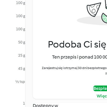
100 g
100 g
100 g
Podoba Ci się
50 g
25 g
Ten przepis i ponad 100 0
Zarejestruj się i otrzymaj 30 dni bezpłatn
45 g
z
½ tsp
Bezpła
Więc
1
Dostępny w