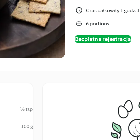
Czas całkowity 1 godz. 
6 portions
Bezpłatna rejestracja
½ tsp
100 g