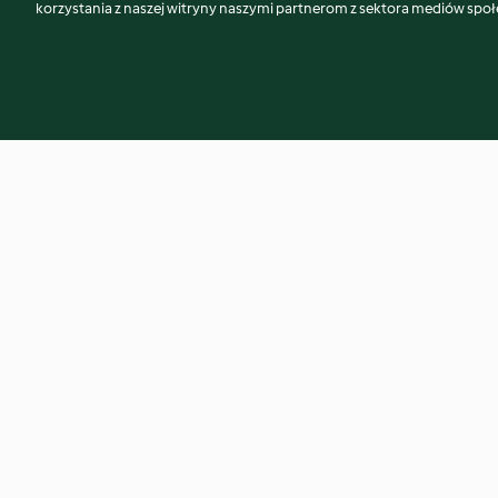
korzystania z naszej witryny naszymi partnerom z sektora mediów spo
Creamy vegetable rice
Spelt pastry
4.1
(96)
5.0
(3)
© Copyright 2026