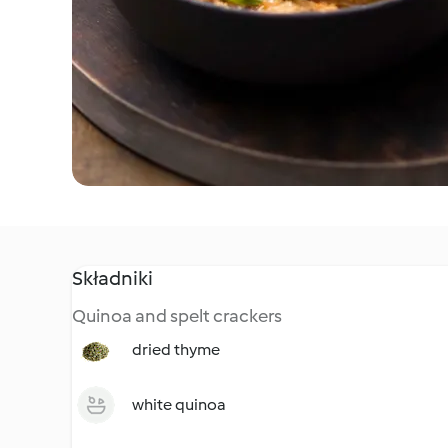
Składniki
Quinoa and spelt crackers
dried thyme
white quinoa