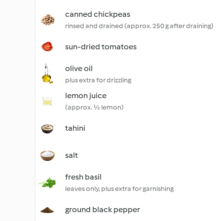
canned chickpeas
rinsed and drained (approx. 250 g after draining)
sun-dried tomatoes
olive oil
plus extra for drizzling
lemon juice
(approx. ½ lemon)
tahini
salt
fresh basil
leaves only, plus extra for garnishing
ground black pepper