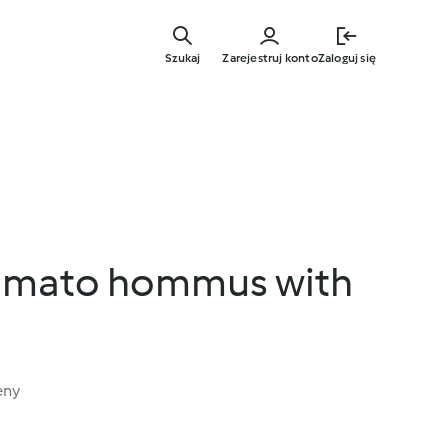
Przejdź
do
Szukaj
Zarejestruj konto
Zaloguj się
głównej
treści
omato hommus with
eny