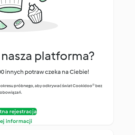
 nasza platforma?
00 innych potraw czeka na Ciebie!
ego okresu próbnego, aby odkrywać świat Cookidoo® bez
obowiązań.
tna rejestracja
ej informacji