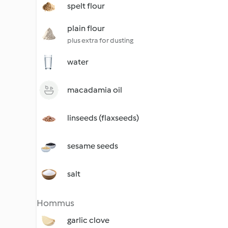
spelt flour
plain flour
plus extra for dusting
water
macadamia oil
linseeds (flaxseeds)
sesame seeds
salt
Hommus
garlic clove