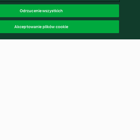
Odrzucenie wszystkich
Akceptowanie plików cookie
ntil and
Chakalaka
4.6
(132)