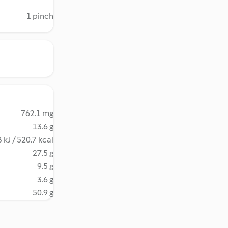
1 pinch
762.1 mg
13.6 g
 kJ / 520.7 kcal
27.5 g
9.5 g
3.6 g
50.9 g