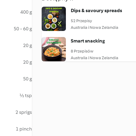
Dips & savoury spreads
400 g
52 Przepisy
Australia i Nowa Zelandia
50 - 60 g
Smart snacking
20 g
8 Przepisów
Australia i Nowa Zelandia
20 g
50 g
½ tsp
2 sprigs
1 pinch