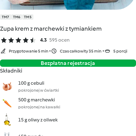
TM7
TM6
TM5
Zupa krem z marchewki z tymiankiem
4.3
595 ocen
Przygotowanie 5 min
Czas całkowity 35 min
5 porcji
Bezpłatna rejestracja
Składniki
100 g cebuli
pokrojonej w ćwiartki
500 g marchewki
pokrojonej na kawałki
15 g oliwy z oliwek