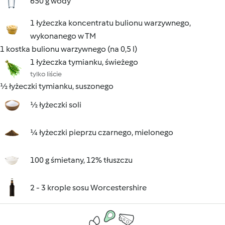
650 g wody
1 łyżeczka koncentratu bulionu warzywnego,
wykonanego w TM
1 kostka bulionu warzywnego (na 0,5 l)
1 łyżeczka tymianku, świeżego
tylko liście
½ łyżeczki tymianku, suszonego
½ łyżeczki soli
¼ łyżeczki pieprzu czarnego, mielonego
100 g śmietany, 12% tłuszczu
2 - 3 krople sosu Worcestershire