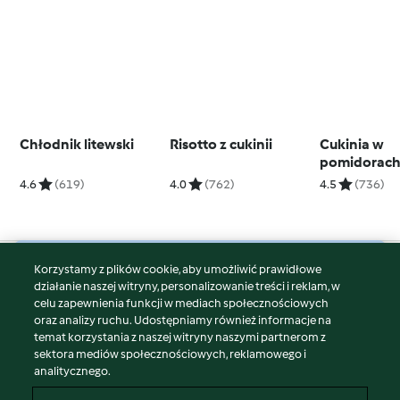
Chłodnik litewski
Risotto z cukinii
Cukinia w
pomidorac
4.6
(619)
4.0
(762)
4.5
(736)
Korzystamy z plików cookie, aby umożliwić prawidłowe
© Copyright 2026
działanie naszej witryny, personalizowanie treści i reklam, w
celu zapewnienia funkcji w mediach społecznościowych
Warunki korzystania
oraz analizy ruchu. Udostępniamy również informacje na
Polityka prywatności
temat korzystania z naszej witryny naszymi partnerom z
Disclaimer
sektora mediów społecznościowych, reklamowego i
analitycznego.
Znak wydawcy