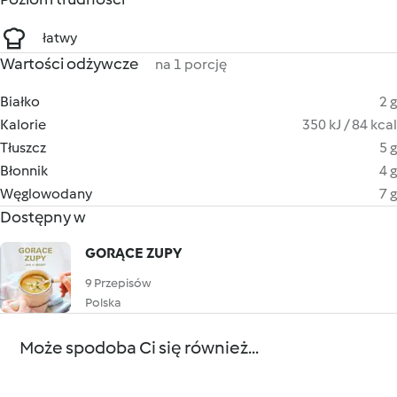
łatwy
Wartości odżywcze
na 1 porcję
Białko
2 g
Kalorie
350 kJ / 84 kcal
Tłuszcz
5 g
Błonnik
4 g
Węglowodany
7 g
Dostępny w
GORĄCE ZUPY
9 Przepisów
Polska
Może spodoba Ci się również...