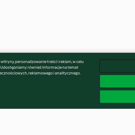
itryny, personalizowanie treści i reklam, w celu
. Udostępniamy również informacje na temat
łecznościowych, reklamowego i analitycznego.