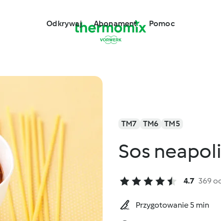
Odkrywaj
Abonament
Pomoc
TM7
TM6
TM5
Sos neapoli
4.7
369 o
Przygotowanie 5 min