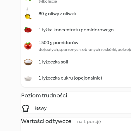
tylko liście
80 g oliwy z oliwek
1 łyżka koncentratu pomidorowego
1500 g pomidorów
dojrzałych, sparzonych, obranych ze skórki, pokroj
1 łyżeczka soli
1 łyżeczka cukru (opcjonalnie)
Poziom trudności
łatwy
Wartości odżywcze
na 1 porcję