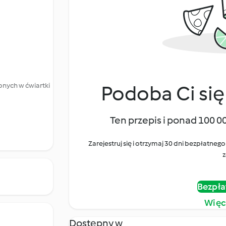
onych w ćwiartki
Podoba Ci się
Ten przepis i ponad 100 0
Zarejestruj się i otrzymaj 30 dni bezpłatn
z
Bezpła
Więc
Dostępny w