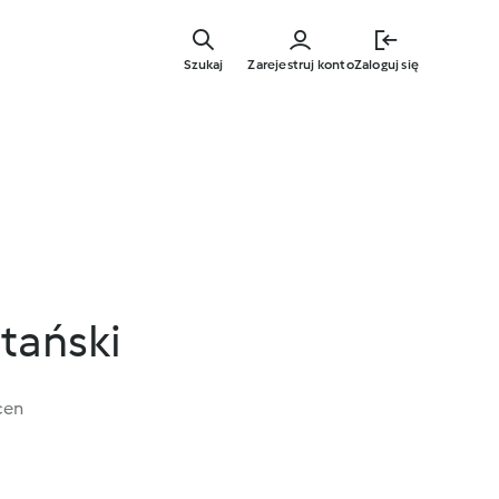
Przejdź
do
Szukaj
Zarejestruj konto
Zaloguj się
głównej
treści
tański
cen