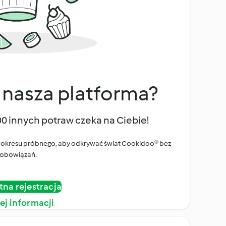
 nasza platforma?
00 innych potraw czeka na Ciebie!
ego okresu próbnego, aby odkrywać świat Cookidoo® bez
obowiązań.
tna rejestracja
ej informacji