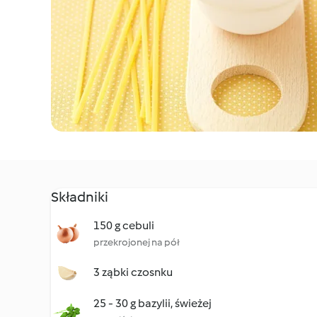
Składniki
150 g cebuli
przekrojonej na pół
3 ząbki czosnku
25 - 30 g bazylii, świeżej