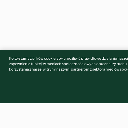
Korzystamy z plików cookie, aby umożliwić prawidłowe działanie naszej w
Może spodoba Ci się również...
zapewnienia funkcji w mediach społecznościowych oraz analizy ruchu
korzystania z naszej witryny naszymi partnerom z sektora mediów spo