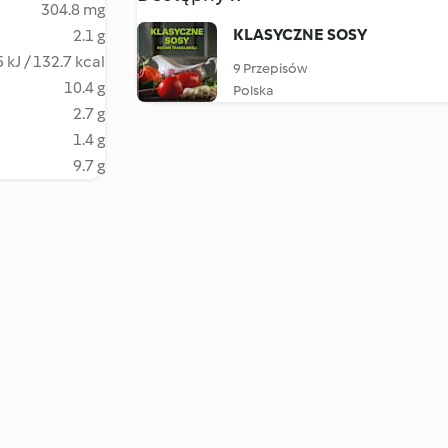
304.8 mg
KLASYCZNE SOSY
2.1 g
 kJ / 132.7 kcal
9 Przepisów
10.4 g
Polska
2.7 g
1.4 g
9.7 g