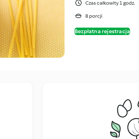
Czas całkowity 1 godz.
8 porcji
Bezpłatna rejestracja