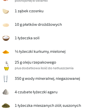
pokrojonej w ćwiartki
1 ząbek czosnku
10 g płatków drożdżowych
1 łyżeczka soli
½ łyżeczki kurkumy, mielonej
25 g oleju rzepakowego
plus dodatkowa ilość do natłuszczenia
350 g wody mineralnej, niegazowanej
4 czubate łyżeczki agaru
1 łyżeczka mieszanych ziół, suszonych