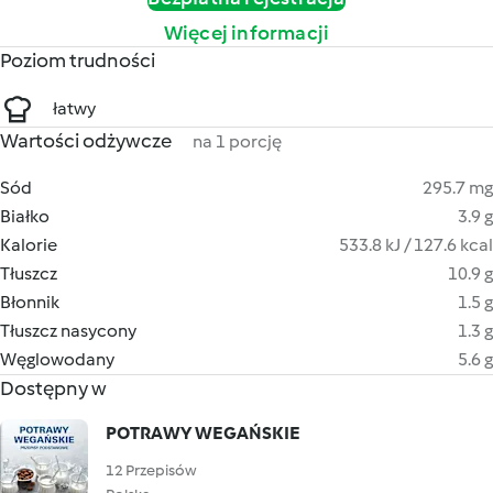
Więcej informacji
Poziom trudności
łatwy
Wartości odżywcze
na 1 porcję
Sód
295.7 mg
Białko
3.9 g
Kalorie
533.8 kJ / 127.6 kcal
Tłuszcz
10.9 g
Błonnik
1.5 g
Tłuszcz nasycony
1.3 g
Węglowodany
5.6 g
Dostępny w
POTRAWY WEGAŃSKIE
12 Przepisów