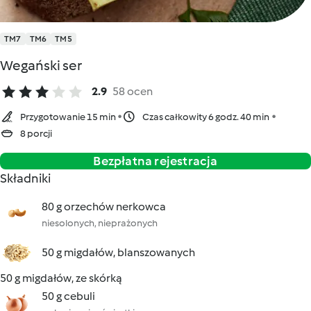
TM7
TM6
TM5
Wegański ser
2.9
58 ocen
Przygotowanie 15 min
Czas całkowity 6 godz. 40 min
8 porcji
Bezpłatna rejestracja
Składniki
80 g orzechów nerkowca
niesolonych, nieprażonych
50 g migdałów, blanszowanych
50 g migdałów, ze skórką
50 g cebuli