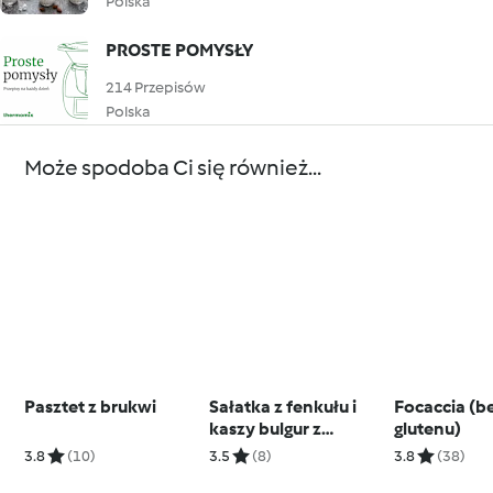
Polska
PROSTE POMYSŁY
214 Przepisów
Polska
Może spodoba Ci się również...
Pasztet z brukwi
Sałatka z fenkułu i
Focaccia (b
kaszy bulgur z
glutenu)
cytrusowym
3.8
(10)
3.5
(8)
3.8
(38)
dressingiem