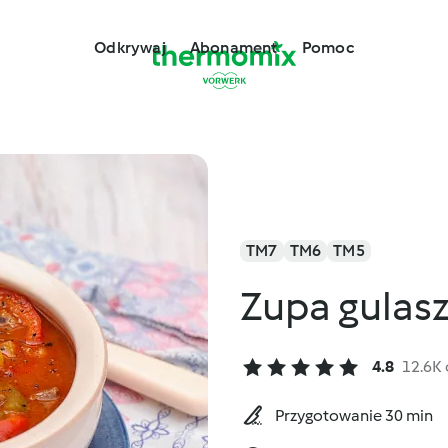
Odkrywaj
Abonament
Pomoc
TM7
TM6
TM5
Zupa gulas
4.8
12.6K
Przygotowanie 30 min