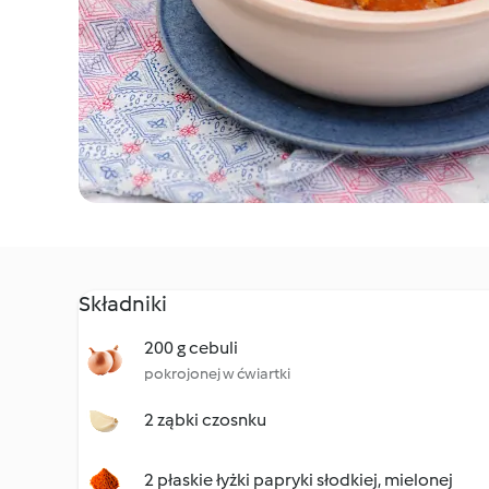
Składniki
200 g cebuli
pokrojonej w ćwiartki
2 ząbki czosnku
2 płaskie łyżki papryki słodkiej, mielonej