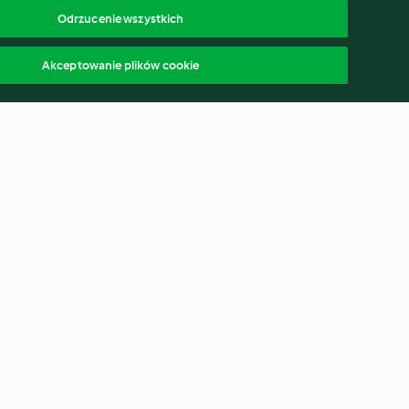
Odrzucenie wszystkich
Akceptowanie plików cookie
k
Krupnik
4.5
(6.2K)