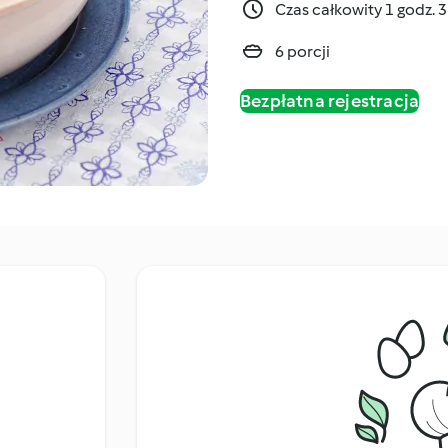
Czas całkowity 1 godz. 
6 porcji
Bezpłatna rejestracja