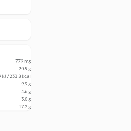
779 mg
20.9 g
 kJ / 231.8 kcal
9.9 g
4.6 g
3.8 g
17.2 g