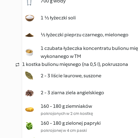
700 g wody
1 ½ łyżeczki soli
½ łyżeczki pieprzu czarnego, mielonego
1 czubata łyżeczka koncentratu bulionu mi
wykonanego w TM
1 kostka bulionu mięsnego (na 0,5 l), pokruszona
2 - 3 liście laurowe, suszone
2 - 3 ziarna ziela angielskiego
160 - 180 g ziemniaków
pokrojonych w 2 cm kostkę
160 - 180 g zielonej papryki
pokrojonej w 4 cm paski