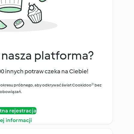
 nasza platforma?
00 innych potraw czeka na Ciebie!
ego okresu próbnego, aby odkrywać świat Cookidoo® bez
obowiązań.
tna rejestracja
ej informacji