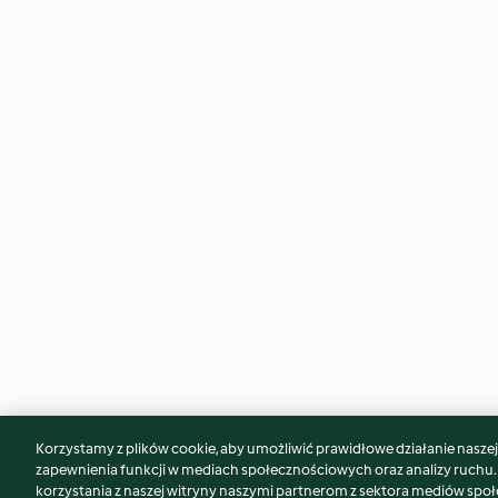
Korzystamy z plików cookie, aby umożliwić prawidłowe działanie naszej w
Może spodoba Ci się również...
zapewnienia funkcji w mediach społecznościowych oraz analizy ruchu
korzystania z naszej witryny naszymi partnerom z sektora mediów spo