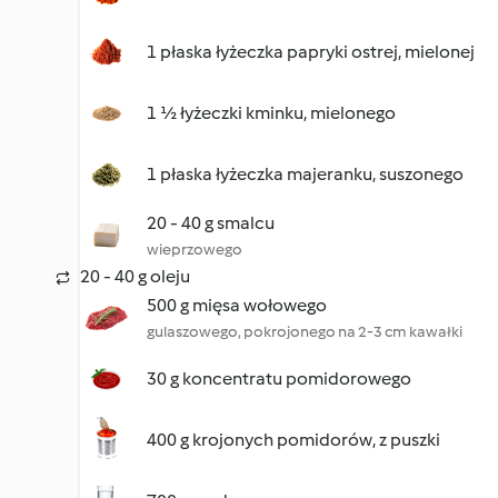
1 płaska łyżeczka papryki ostrej, mielonej
1 ½ łyżeczki kminku, mielonego
1 płaska łyżeczka majeranku, suszonego
20 - 40 g smalcu
wieprzowego
20 - 40 g oleju
500 g mięsa wołowego
gulaszowego, pokrojonego na 2-3 cm kawałki
30 g koncentratu pomidorowego
400 g krojonych pomidorów, z puszki