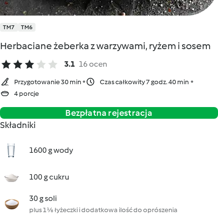
TM7
TM6
Herbaciane żeberka z warzywami, ryżem i sosem
3.1
16 ocen
Przygotowanie 30 min
Czas całkowity 7 godz. 40 min
4 porcje
Bezpłatna rejestracja
Składniki
1600 g wody
100 g cukru
30 g soli
plus 1⅛ łyżeczki i dodatkowa ilość do oprószenia