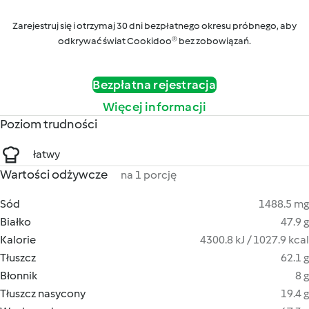
Zarejestruj się i otrzymaj 30 dni bezpłatnego okresu próbnego, aby
odkrywać świat Cookidoo® bez zobowiązań.
Bezpłatna rejestracja
Więcej informacji
Poziom trudności
łatwy
Wartości odżywcze
na 1 porcję
Sód
1488.5 mg
Białko
47.9 g
Kalorie
4300.8 kJ / 1027.9 kcal
Tłuszcz
62.1 g
Błonnik
8 g
Tłuszcz nasycony
19.4 g