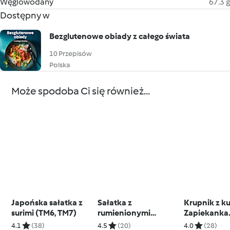
Węglowodany
67.3 g
Dostępny w
Bezglutenowe obiady z całego świata
10 Przepisów
Polska
Może spodoba Ci się również...
Japońska sałatka z
Sałatka z
Krupnik z k
surimi (TM6, TM7)
rumienionymi
Zapiekanka
krewetkami i
makaronow
4.1
(38)
4.5
(20)
4.0
(28)