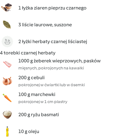
1 łyżka ziaren pieprzu czarnego
3 liście laurowe, suszone
2 łyżki herbaty czarnej liściastej
4 torebki czarnej herbaty
1000 g żeberek wieprzowych, pasków
mięsnych, pokrojonych na kawałki
200 g cebuli
pokrojonej w ćwiartki lub w ósemki
100 g marchewki
pokrojonej w 1 cm plastry
200 g ryżu basmati
10 g oleju