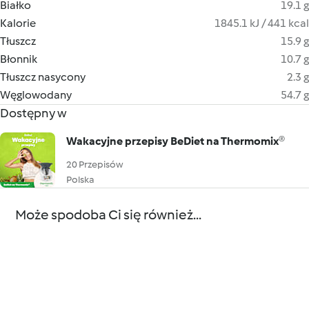
Białko
19.1 g
Kalorie
1845.1 kJ / 441 kcal
Tłuszcz
15.9 g
Błonnik
10.7 g
Tłuszcz nasycony
2.3 g
Węglowodany
54.7 g
Dostępny w
Wakacyjne przepisy BeDiet na Thermomix®
20 Przepisów
Polska
Może spodoba Ci się również...