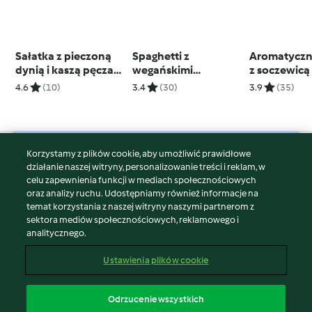
Sałatka z pieczoną
Spaghetti z
Aromatyczn
dynią i kaszą pęczak
wegańskimi
z soczewicą
(TM5)
pulpetami w sosie
4.6
(10)
3.4
(30)
3.9
(35)
pomidorowym
Korzystamy z plików cookie, aby umożliwić prawidłowe
© Copyright 2026
działanie naszej witryny, personalizowanie treści i reklam, w
celu zapewnienia funkcji w mediach społecznościowych
Warunki korzystania
oraz analizy ruchu. Udostępniamy również informacje na
Polityka prywatności
temat korzystania z naszej witryny naszymi partnerom z
Disclaimer
sektora mediów społecznościowych, reklamowego i
analitycznego.
Znak wydawcy
Pliki cookie
Ustawienia plików cookie
Zgłoś treść
Odstąp od umowy
Odrzucenie wszystkich
Oświadczenie o dostępności