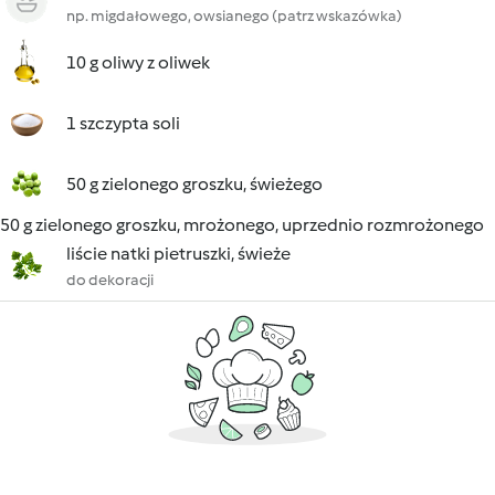
np. migdałowego, owsianego (patrz wskazówka)
10 g oliwy z oliwek
1 szczypta soli
50 g zielonego groszku, świeżego
50 g zielonego groszku, mrożonego, uprzednio rozmrożonego
liście natki pietruszki, świeże
do dekoracji