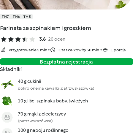
TM7
TM6
TM5
Farinata ze szpinakiem i groszkiem
3.6
20 ocen
Przygotowanie 5 min
Czas całkowity 30 min
1 porcja
Bezpłatna rejestracja
Składniki
40 g cukinii
pokrojonej na kawałki (patrz wskazówka)
10 g liści szpinaku baby, świeżych
70 g mąki z ciecierzycy
(patrz wskazówka)
100 g napoju roślinnego