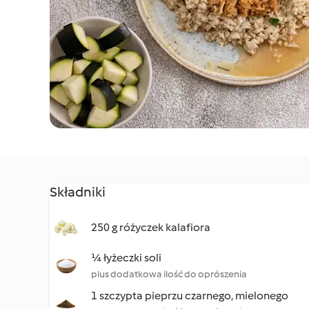
Składniki
250 g różyczek kalafiora
¼ łyżeczki soli
plus dodatkowa ilość do oprószenia
1 szczypta pieprzu czarnego, mielonego