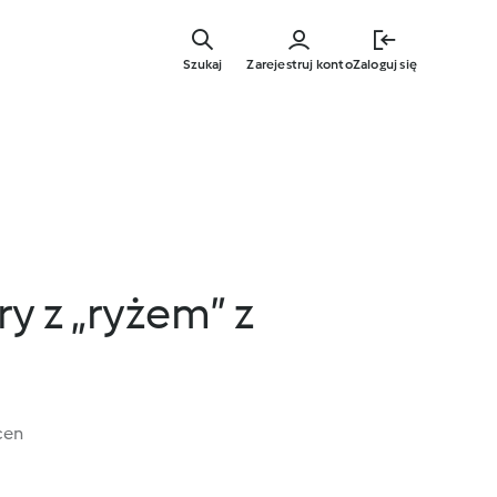
Przejdź
do
Szukaj
Zarejestruj konto
Zaloguj się
głównej
treści
ry z „ryżem” z
cen