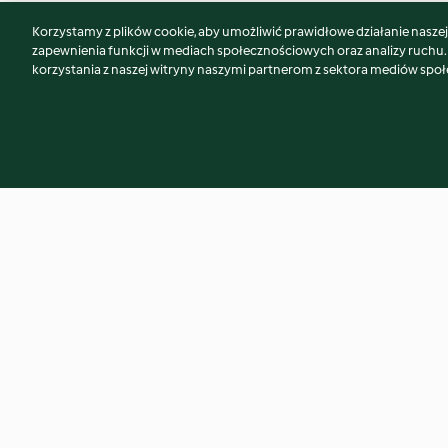
Korzystamy z plików cookie, aby umożliwić prawidłowe działanie naszej w
Może spodoba Ci się również...
zapewnienia funkcji w mediach społecznościowych oraz analizy ruchu
korzystania z naszej witryny naszymi partnerom z sektora mediów spo
Kurczak w cytrynowym sosie z
Bowl z kurczakiem, 
tagliatelle z cukinii (TM6, TM7)
dipem paprykowy
4.6
(131)
4.7
(313)