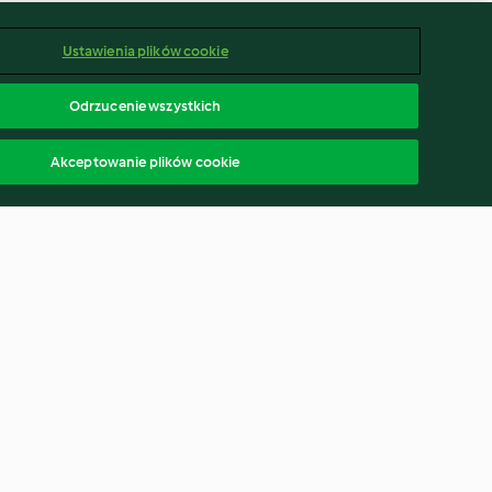
Ustawienia plików cookie
Odrzucenie wszystkich
Akceptowanie plików cookie
 dynią i
Risotto z warzywami i rybą
(TM6, TM7)
4.4
(104)