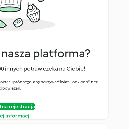
 nasza platforma?
00 innych potraw czeka na Ciebie!
ego okresu próbnego, aby odkrywać świat Cookidoo® bez
obowiązań.
tna rejestracja
ej informacji