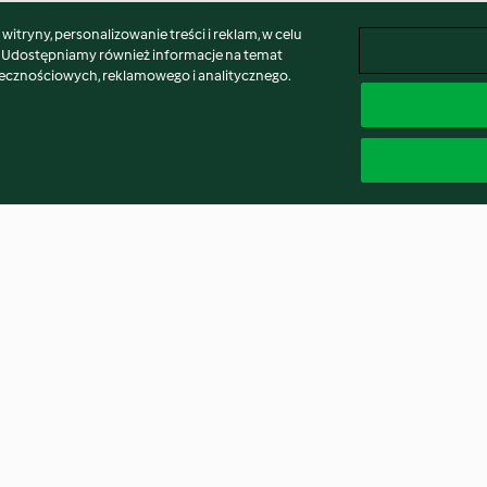
itryny, personalizowanie treści i reklam, w celu
. Udostępniamy również informacje na temat
łecznościowych, reklamowego i analitycznego.
serem feta i
Sałatka z kuskusem i
Gulasz wołowy z
m
tuńczykiem
kopytkami
4.2
(240)
4.1
(131)