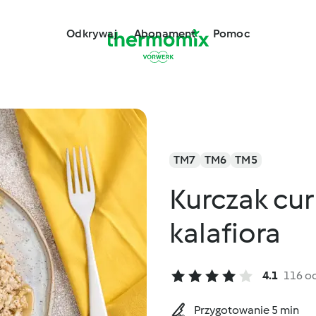
Odkrywaj
Abonament
Pomoc
TM7
TM6
TM5
Kurczak cur
kalafiora
4.1
116 o
Przygotowanie 5 min