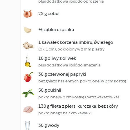
plus dodatkowa ilość do oprószenia
25 g cebuli
½ ząbka czosnku
1 kawałek korzenia imbiru, świeżego
(ok. 1 cm), pokrojony w 2 mm plastry
10 g oliwy z oliwek
plus dodatkowa ilość do smażenia
30 g czerwonej papryki
bez gniazd nasiennych, pokrojonej w 2 cm kostkę
50 g cukinii
pokrojonej w 2 cm kostkę (patrz wskazówka)
130 g fileta z piersi kurczaka, bez skóry
pokrojonego na 3 cm kawałki
30 g wody