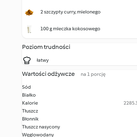
2 szczypty curry, mielonego
100 g mleczka kokosowego
Poziom trudności
łatwy
Wartości odżywcze
na 1 porcję
Sód
Białko
Kalorie
2285.3
Tłuszcz
Błonnik
Tłuszcz nasycony
Węglowodany