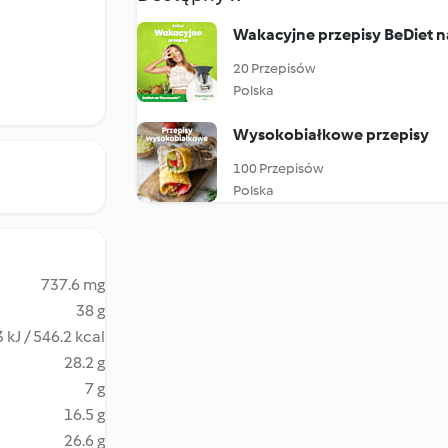
Wakacyjne przepisy BeDiet 
20 Przepisów
Polska
Wysokobiałkowe przepisy
100 Przepisów
Polska
737.6 mg
38 g
 kJ / 546.2 kcal
28.2 g
7 g
16.5 g
26.6 g