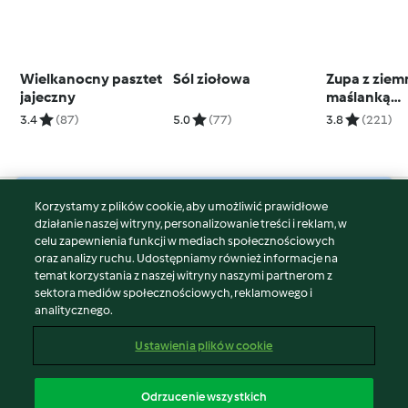
Wielkanocny pasztet
Sól ziołowa
Zupa z ziem
jajeczny
maślanką
(dziadówka
3.4
(87)
5.0
(77)
3.8
(221)
Korzystamy z plików cookie, aby umożliwić prawidłowe
© Copyright 2026
działanie naszej witryny, personalizowanie treści i reklam, w
celu zapewnienia funkcji w mediach społecznościowych
Warunki korzystania
oraz analizy ruchu. Udostępniamy również informacje na
Polityka prywatności
temat korzystania z naszej witryny naszymi partnerom z
Disclaimer
sektora mediów społecznościowych, reklamowego i
analitycznego.
Znak wydawcy
Pliki cookie
Ustawienia plików cookie
Zgłoś treść
Odstąp od umowy
Odrzucenie wszystkich