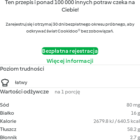
Ten przepis i ponad 100 000 innych potraw czeka na
Ciebie!
Zarejestruj się i otrzymaj 30 dni bezpłatnego okresu próbnego, aby
odkrywać świat Cookidoo® bez zobowiązań.
Bezpłatna rejestracja
Więcej informacji
Poziom trudności
łatwy
Wartości odżywcze
na 1 porcję
Sód
80 mg
Białko
16 g
Kalorie
2679.8 kJ / 640.5 kcal
Tłuszcz
58.2 g
Błonnik
2.7 g