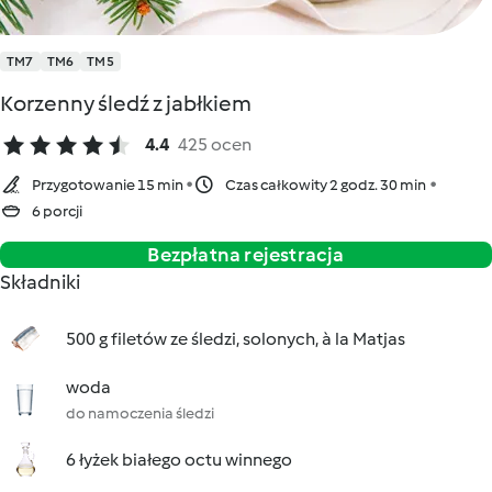
TM7
TM6
TM5
Korzenny śledź z jabłkiem
4.4
425 ocen
Przygotowanie 15 min
Czas całkowity 2 godz. 30 min
6 porcji
Bezpłatna rejestracja
Składniki
500 g filetów ze śledzi, solonych, à la Matjas
woda
do namoczenia śledzi
6 łyżek białego octu winnego