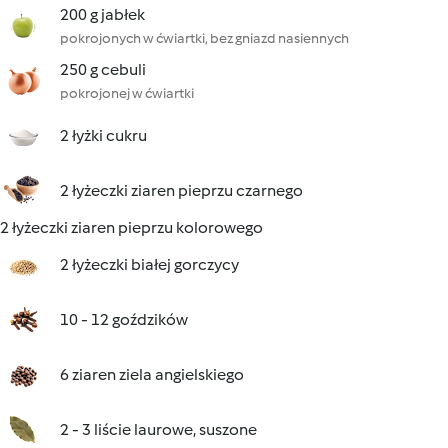
200 g jabłek
pokrojonych w ćwiartki, bez gniazd nasiennych
250 g cebuli
pokrojonej w ćwiartki
2 łyżki cukru
2 łyżeczki ziaren pieprzu czarnego
2 łyżeczki ziaren pieprzu kolorowego
2 łyżeczki białej gorczycy
10 - 12 goździków
6 ziaren ziela angielskiego
2 - 3 liście laurowe, suszone