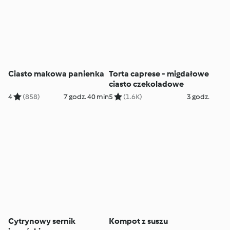
Ciasto makowa panienka
Torta caprese - migdałowe
ciasto czekoladowe
4
(858)
7 godz. 40 min
5
(1.6K)
3 godz.
Cytrynowy sernik
Kompot z suszu