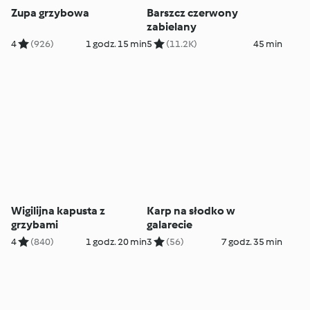
Zupa grzybowa
Barszcz czerwony
zabielany
4
(926)
1 godz. 15 min
5
(11.2K)
45 min
Wigilijna kapusta z
Karp na słodko w
grzybami
galarecie
4
(840)
1 godz. 20 min
3
(56)
7 godz. 35 min