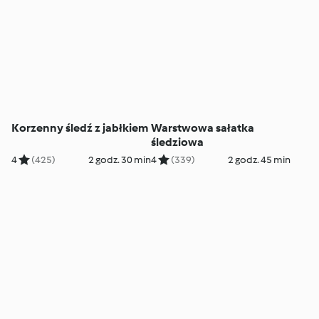
Korzenny śledź z jabłkiem
Warstwowa sałatka
śledziowa
4
(425)
2 godz. 30 min
4
(339)
2 godz. 45 min