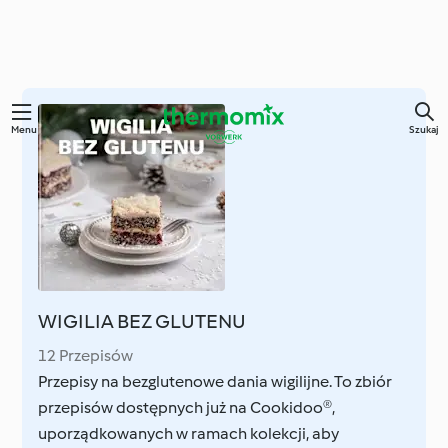
Przejdź
Menu
Szukaj
do
głównej
treści
WIGILIA BEZ GLUTENU
12 Przepisów
Przepisy na bezglutenowe dania wigilijne. To zbiór
przepisów dostępnych już na Cookidoo®,
uporządkowanych w ramach kolekcji, aby