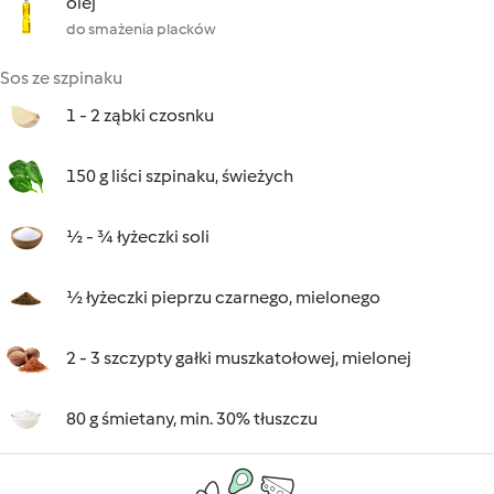
olej
do smażenia placków
Sos ze szpinaku
1 - 2 ząbki czosnku
150 g liści szpinaku, świeżych
½ - ¾ łyżeczki soli
½ łyżeczki pieprzu czarnego, mielonego
2 - 3 szczypty gałki muszkatołowej, mielonej
80 g śmietany, min. 30% tłuszczu