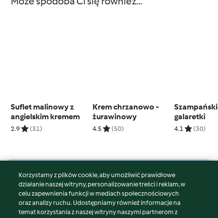
Może spodoba Ci się również...
Suflet malinowy z
Krem chrzanowo -
Szampański
angielskim kremem
żurawinowy
galaretki
2.9
(31)
4.5
(50)
4.1
(30)
Korzystamy z plików cookie, aby umożliwić prawidłowe
© Copyright 2026
działanie naszej witryny, personalizowanie treści i reklam, w
celu zapewnienia funkcji w mediach społecznościowych
Warunki korzystania
oraz analizy ruchu. Udostępniamy również informacje na
Polityka prywatności
temat korzystania z naszej witryny naszymi partnerom z