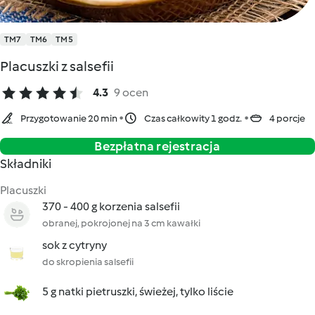
TM7
TM6
TM5
Placuszki z salsefii
4.3
9 ocen
Przygotowanie 20 min
Czas całkowity 1 godz.
4 porcje
Bezpłatna rejestracja
Składniki
Placuszki
370 - 400 g korzenia salsefii
obranej, pokrojonej na 3 cm kawałki
sok z cytryny
do skropienia salsefii
5 g natki pietruszki, świeżej, tylko liście