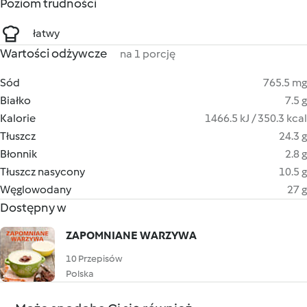
Poziom trudności
łatwy
Wartości odżywcze
na 1 porcję
Sód
765.5 mg
Białko
7.5 g
Kalorie
1466.5 kJ / 350.3 kcal
Tłuszcz
24.3 g
Błonnik
2.8 g
Tłuszcz nasycony
10.5 g
Węglowodany
27 g
Dostępny w
ZAPOMNIANE WARZYWA
10 Przepisów
Polska