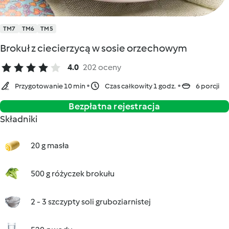
TM7
TM6
TM5
Brokuł z ciecierzycą w sosie orzechowym
4.0
202 oceny
Przygotowanie 10 min
Czas całkowity 1 godz.
6 porcji
Bezpłatna rejestracja
Składniki
20 g masła
500 g różyczek brokułu
2 - 3 szczypty soli gruboziarnistej