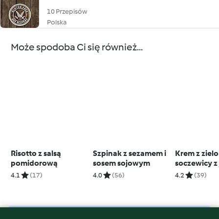
10 Przepisów
Polska
Może spodoba Ci się również...
Risotto z salsą
Szpinak z sezamem i
Krem z zielo
pomidorową
sosem sojowym
soczewicy z
przepiórcz
4.1
(17)
4.0
(56)
4.2
(39)