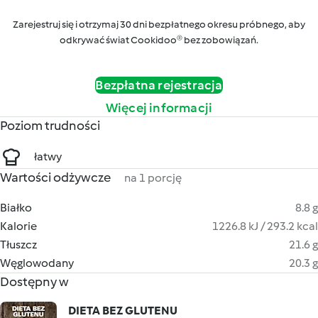
Zarejestruj się i otrzymaj 30 dni bezpłatnego okresu próbnego, aby
odkrywać świat Cookidoo® bez zobowiązań.
Bezpłatna rejestracja
Więcej informacji
Poziom trudności
łatwy
Wartości odżywcze
na 1 porcję
Białko
8.8 g
Kalorie
1226.8 kJ / 293.2 kcal
Tłuszcz
21.6 g
Węglowodany
20.3 g
Dostępny w
DIETA BEZ GLUTENU