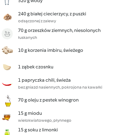
520 g wody
240 g białej ciecierzycy, z puszki
odsączonej z zalewy
70 g orzeszków ziemnych, niesolonych
łuskanych
10 g korzenia imbiru, świeżego
1 ząbek czosnku
1 papryczka chili, świeża
bez gniazd nasiennych, pokrojona na kawałki
70 g oleju z pestek winogron
15 g miodu
wielokwiatowego, płynnego
15 g soku z limonki