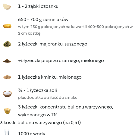
1 - 2 ząbki czosnku
650 - 700 g ziemniaków
w tym 250 g pokrojonych na kawałki i 400-500 pokrojonych w
2 cm kostkę
2 łyżeczki majeranku, suszonego
¼ łyżeczki pieprzu czarnego, mielonego
1 łyżeczka kminku, mielonego
¾ - 1 łyżeczka soli
plus dodatkowa ilość do smaku
3 łyżeczki koncentratu bulionu warzywnego,
wykonanego w TM
3 kostki bulionu warzywnego (na 0,5 l)
1000 g wody