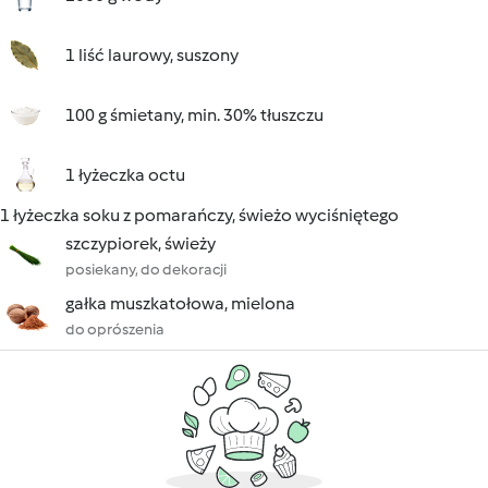
1 liść laurowy, suszony
100 g śmietany, min. 30% tłuszczu
1 łyżeczka octu
1 łyżeczka soku z pomarańczy, świeżo wyciśniętego
szczypiorek, świeży
posiekany, do dekoracji
gałka muszkatołowa, mielona
do oprószenia