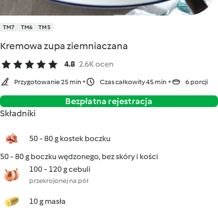
TM7
TM6
TM5
Kremowa zupa ziemniaczana
4.8
2.6K ocen
Przygotowanie 25 min
Czas całkowity 45 min
6 porcji
Bezpłatna rejestracja
Składniki
50 - 80 g kostek boczku
50 - 80 g boczku wędzonego, bez skóry i kości
100 - 120 g cebuli
przekrojonej na pół
10 g masła