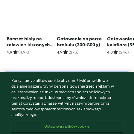
Barszcz biały na
Gotowanie na parze
Gotowanie 
zalewie z kiszonych
brokułu (300-800 g)
kalafiora (3
ogórków
4.9
(4.9K)
4.9
(273)
4.8
(246)
Korzystamy z plików cookie, aby umożliwić prawidłowe
© Copyright 2026
działanie naszej witryny, personalizowanie treści i reklam, w
celu zapewnienia funkcji w mediach społecznościowych
Warunki korzystania
oraz analizy ruchu. Udostępniamy również informacje na
Polityka prywatności
temat korzystania z naszej witryny naszymi partnerom z
Disclaimer
sektora mediów społecznościowych, reklamowego i
analitycznego.
Znak wydawcy
Pliki cookie
Ustawienia plików cookie
Zgłoś treść