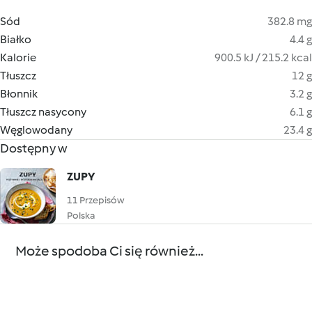
Sód
382.8 mg
Białko
4.4 g
Kalorie
900.5 kJ / 215.2 kcal
Tłuszcz
12 g
Błonnik
3.2 g
Tłuszcz nasycony
6.1 g
Węglowodany
23.4 g
Dostępny w
ZUPY
11 Przepisów
Polska
Może spodoba Ci się również...