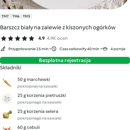
TM7
TM6
TM5
Barszcz biały na zalewie z kiszonych ogórków
4.9
4.9K ocen
Przygotowanie 15 min
Czas całkowity 40 min
4 porcje
Bezpłatna rejestracja
Składniki
50 g marchewki
pokrojonej na kawałki
25 g korzenia pietruszki
pokrojonego na kawałki
25 g korzenia selera
pokrojonego na kawałki
60 g cebuli