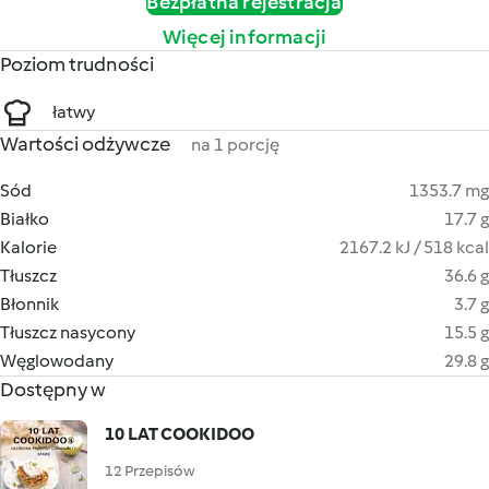
Bezpłatna rejestracja
Więcej informacji
Poziom trudności
łatwy
Wartości odżywcze
na 1 porcję
Sód
1353.7 mg
Białko
17.7 g
Kalorie
2167.2 kJ / 518 kcal
Tłuszcz
36.6 g
Błonnik
3.7 g
Tłuszcz nasycony
15.5 g
Węglowodany
29.8 g
Dostępny w
10 LAT COOKIDOO
12 Przepisów