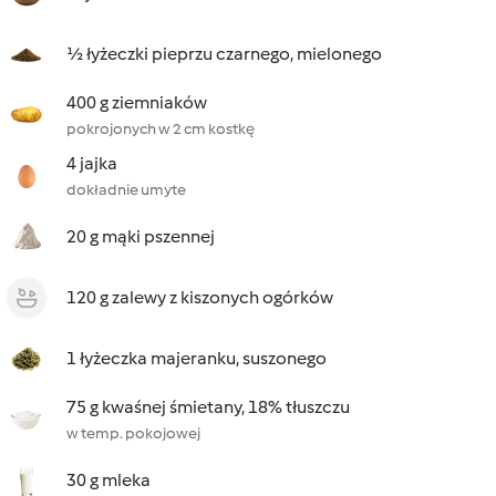
½ łyżeczki pieprzu czarnego, mielonego
400 g ziemniaków
pokrojonych w 2 cm kostkę
4 jajka
dokładnie umyte
20 g mąki pszennej
120 g zalewy z kiszonych ogórków
1 łyżeczka majeranku, suszonego
75 g kwaśnej śmietany, 18% tłuszczu
w temp. pokojowej
30 g mleka