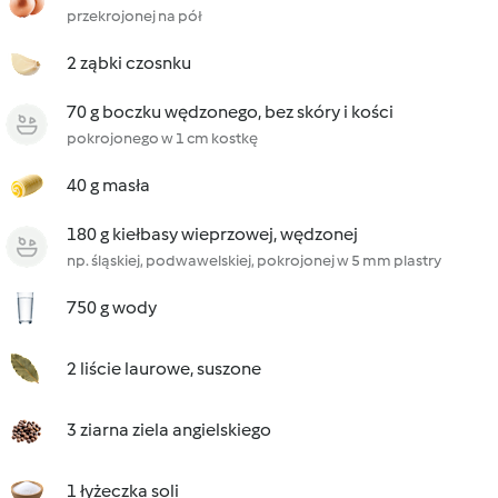
przekrojonej na pół
2 ząbki czosnku
70 g boczku wędzonego, bez skóry i kości
pokrojonego w 1 cm kostkę
40 g masła
180 g kiełbasy wieprzowej, wędzonej
np. śląskiej, podwawelskiej, pokrojonej w 5 mm plastry
750 g wody
2 liście laurowe, suszone
3 ziarna ziela angielskiego
1 łyżeczka soli